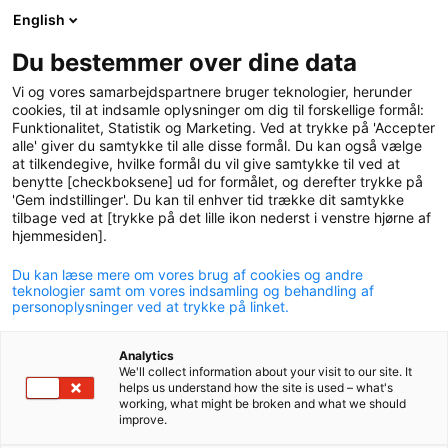
English
logo
menu
min-
Du bestemmer over dine data
pension
Vi og vores samarbejdspartnere bruger teknologier, herunder
cookies, til at indsamle oplysninger om dig til forskellige formål:
Funktionalitet, Statistik og Marketing. Ved at trykke på 'Accepter
alle' giver du samtykke til alle disse formål. Du kan også vælge
at tilkendegive, hvilke formål du vil give samtykke til ved at
benytte [checkboksene] ud for formålet, og derefter trykke på
'Gem indstillinger'. Du kan til enhver tid trække dit samtykke
tilbage ved at [trykke på det lille ikon nederst i venstre hjørne af
hjemmesiden].
Du kan læse mere om vores brug af cookies og andre
teknologier samt om vores indsamling og behandling af
personoplysninger ved at trykke på linket.
Analytics
We'll collect information about your visit to our site. It
Ansvarlig pension til
helps us understand how the site is used – what's
working, what might be broken and what we should
dem, der
former
improve.