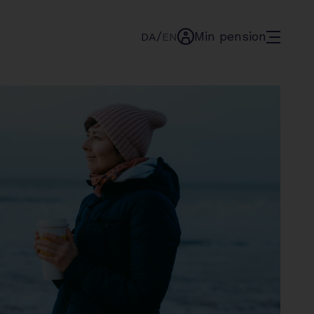
/
Min pension
menu
DA
EN
min-
pension