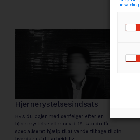
indsamling
Hjernerystelsesindsats
Hvis du døjer med senfølger efter en
hjernerystelse eller covid-19, kan du få
specialiseret hjælp til at vende tilbage til din
hverdag og dit arbejdsliv.