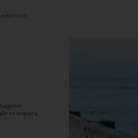
em
Kontakt
ebyggende
går en langvarig