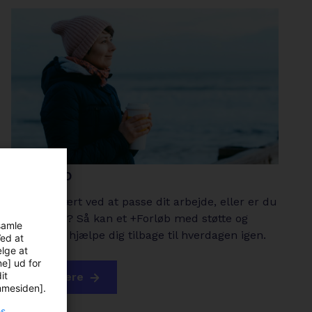
+Forløb
Har du svært ved at passe dit arbejde, eller er du
sygemeldt? Så kan et +Forløb med støtte og
samle
vejledning hjælpe dig tilbage til hverdagen igen.
Ved at
ælge at
ne] ud for
it
arrow-
Læs mere
emmesiden].
right
es