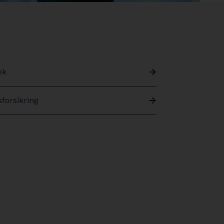
circle
ek
forsikring