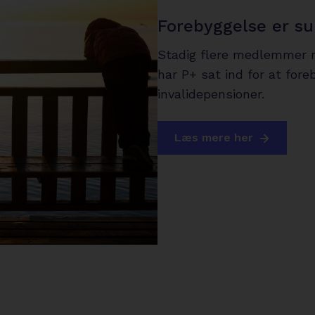
Forebyggelse er su
Stadig flere medlemmer mi
har P+ sat ind for at for
invalidepensioner.
arrow-
Læs mere her
right