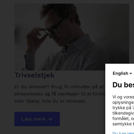
English
Trivselstjek
Du be
Er du stresset? Brug 10 minutter på at tjekke dit
stressniveau og få værktøjer til at forblive i trivsel
Vi og vore
eller hjælp, hvis du er stresset.
oplysninger
trykke på '
tilkendegiv
formålet, o
arrow-
Læs mere
samtykke ti
right
Du kan læs