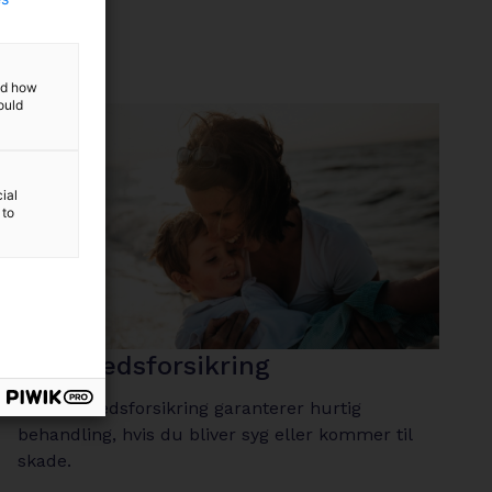
and how
ould
ial
 to
Sundhedsforsikring
En sundhedsforsikring garanterer hurtig
behandling, hvis du bliver syg eller kommer til
skade.