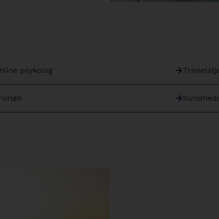
nline psykolog
Trivselstj
rrow-
arrow-
ight
right
Forløb
Sundheds
rrow-
arrow-
ight
right