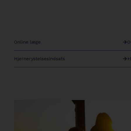
Online læge
O
arrow-
a
right
r
Hjernerystelsesindsats
+
arrow-
a
right
r