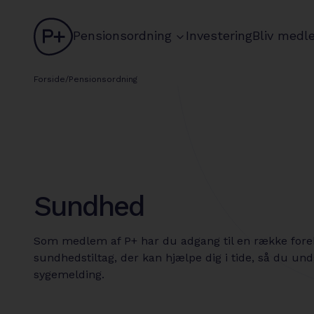
logo
chevron
Pensionsordning
Investering
Bliv medl
Forside
/
Pensionsordning
Sundhed
Som medlem af P+ har du adgang til en række for
sundhedstiltag, der kan hjælpe dig i tide, så du und
sygemelding.