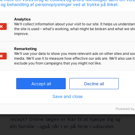
 og behandling af personoplysninger ved at trykke på linket.
Analytics
We'll collect information about your visit to our site. It helps us underst
the site is used – what's working, what might be broken and what we sh
improve.
Remarketing
We'll use your data to show you more relevant ads on other sites and soc
media. We'll use it to measure how effective our ads are. We'll also use it
exclude you from campaigns that you might not like.
Accept all
Decline all
Save and close
Online læge
Powered by
Brug for at høre lægens råd eller få fornyet en
recept? Online lægen er klar til at hjælpe dig og
din familie - også når I er på ferie i udlandet.