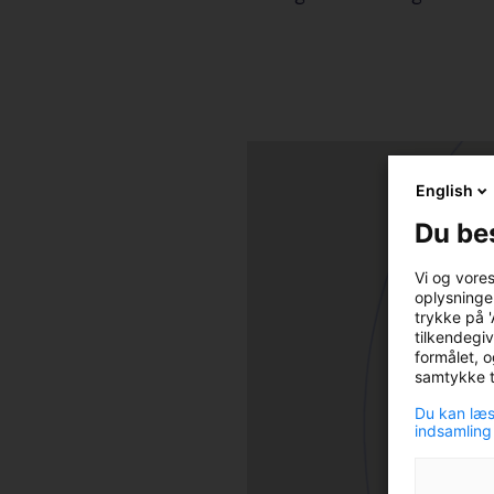
English
Du be
Vi og vore
oplysninger
trykke på '
tilkendegiv
formålet, o
samtykke ti
Du kan læs
indsamling