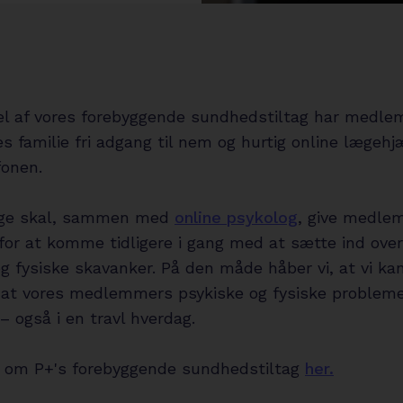
l af vores forebyggende sundhedstiltag har medle
s familie fri adgang til nem og hurtig online lægehj
fonen.
æge skal, sammen med
online psykolog
, give medl
for at komme tidligere i gang med at sætte ind over
g fysiske skavanker. På den måde håber vi, at vi ka
, at vores medlemmers psykiske og fysiske probleme
 – også i en travl hverdag.
om P+'s forebyggende sundhedstiltag
her.