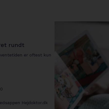
ret rundt
 ventetiden er oftest kun
00
hedsappen Hejdoktor.dk