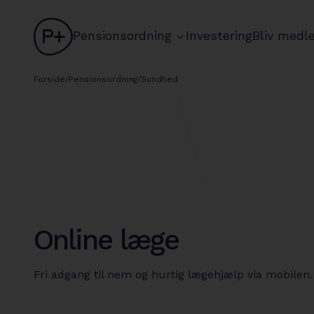
logo
chevron
Pensionsordning
Investering
Bliv medl
Forside
/
Pensionsordning
/
Sundhed
Online læge
Fri adgang til nem og hurtig lægehjælp via mobilen.