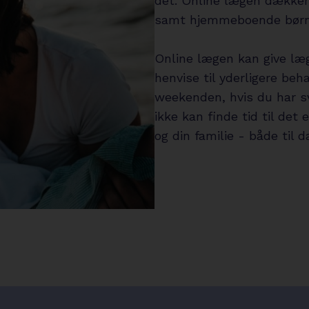
det. Online lægen dækker
samt hjemmeboende børn,
Online lægen kan give læg
henvise til yderligere beh
weekenden, hvis du har s
ikke kan finde tid til det 
og din familie - både til da