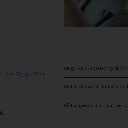
Se guide til opsætning af onl
arrow-
e
eller
Google Play
right
Sådan tilknytter du børn under
arrow-
right
.
Sådan giver du din partner o
arrow-
’.
right