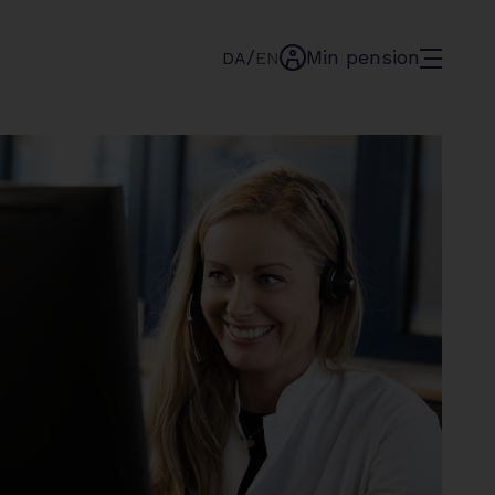
/
Min pension
menu
DA
EN
min-
pension