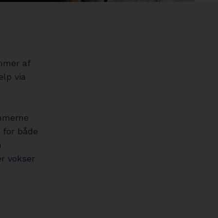
circle
mmer af
ælp via
emmerne
 for både
n
r vokser