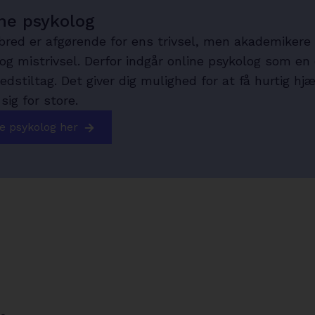
ne psykolog
red er afgørende for ens trivsel, men akademikere f
og mistrivsel. Derfor indgår online psykolog som en 
stiltag. Det giver dig mulighed for at få hurtig hjæ
ig for store.
arrow-
e psykolog her
right