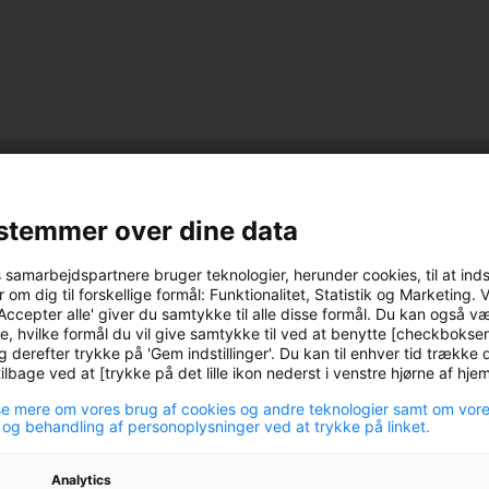
stemmer over dine data
s samarbejdspartnere bruger teknologier, herunder cookies, til at ind
 om dig til forskellige formål: Funktionalitet, Statistik og Marketing. 
Accepter alle' giver du samtykke til alle disse formål. Du kan også v
e, hvilke formål du vil give samtykke til ved at benytte [checkbokse
g derefter trykke på 'Gem indstillinger'. Du kan til enhver tid trække d
play-
lbage ved at [trykke på det lille ikon nederst i venstre hjørne af hj
icon
e mere om vores brug af cookies og andre teknologier samt om vor
 og behandling af personoplysninger ved at trykke på linket.
Analytics