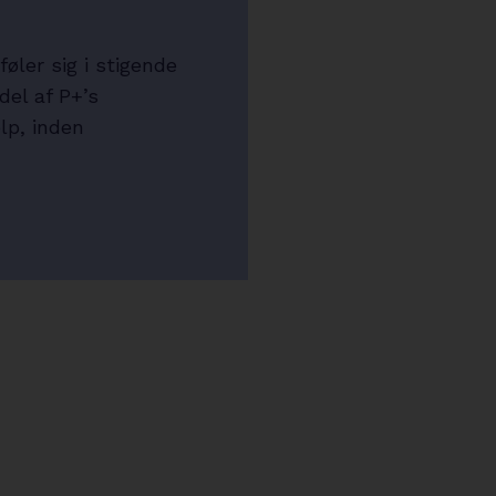
øler sig i stigende
del af P+’s
lp, inden