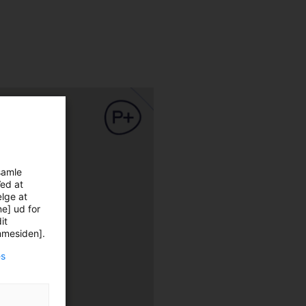
samle
Ved at
ælge at
ne] ud for
it
emmesiden].
es