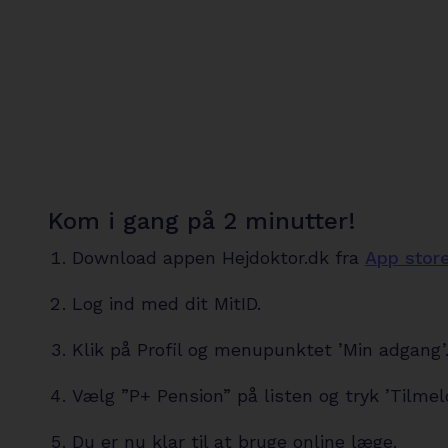
Kom i gang på 2 minutter!
Download appen Hejdoktor.dk fra
App stor
Log ind med dit MitID.
Klik på Profil og menupunktet ’Min adgang’
Vælg ”P+ Pension” på listen og tryk ’Tilmeld
Du er nu klar til at bruge online læge.