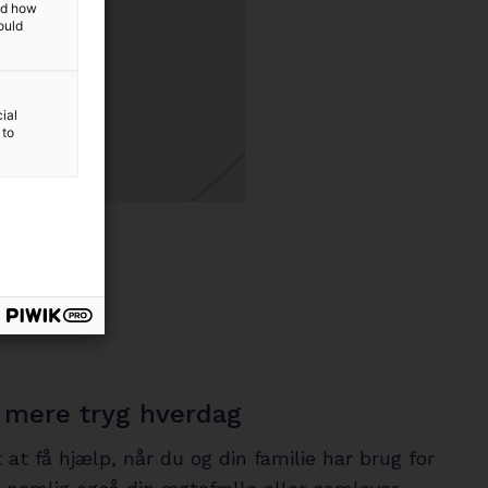
and how
ould
ial
 to
mere tryg hverdag
 at få hjælp, når du og din familie har brug for