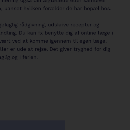
 nemlig også din ægtefælle eller samlever
 uanset hvilken forælder de har bopæl hos.
efaglig rådgivning, udskrive recepter og
andling. Du kan fx benytte dig af online læge i
vært ved at komme igennem til egen læge,
eller er ude at rejse. Det giver tryghed for dig
glig og i ferien.