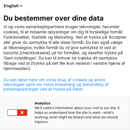
English
logo
menu
min-
Du bestemmer over dine data
pension
Vi og vores samarbejdspartnere bruger teknologier, herunder
circle
cookies, til at indsamle oplysninger om dig til forskellige formål:
Funktionalitet, Statistik og Marketing. Ved at trykke på 'Accepter
alle' giver du samtykke til alle disse formål. Du kan også vælge
at tilkendegive, hvilke formål du vil give samtykke til ved at
benytte [checkboksene] ud for formålet, og derefter trykke på
'Gem indstillinger'. Du kan til enhver tid trække dit samtykke
tilbage ved at [trykke på det lille ikon nederst i venstre hjørne af
hjemmesiden].
Du kan læse mere om vores brug af cookies og andre
P+ ser kritisk på
teknologier samt om vores indsamling og behandling af
personoplysninger ved at trykke på linket.
investeringer i Myanmar
Analytics
08. april 2021
We'll collect information about your visit to our site. It
helps us understand how the site is used – what's
working, what might be broken and what we should
improve.