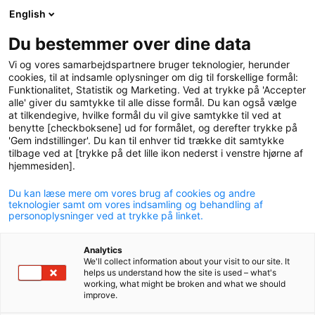
English
logo
menu
min-
Du bestemmer over dine data
pension
Vi og vores samarbejdspartnere bruger teknologier, herunder
circle
cookies, til at indsamle oplysninger om dig til forskellige formål:
Funktionalitet, Statistik og Marketing. Ved at trykke på 'Accepter
alle' giver du samtykke til alle disse formål. Du kan også vælge
at tilkendegive, hvilke formål du vil give samtykke til ved at
benytte [checkboksene] ud for formålet, og derefter trykke på
'Gem indstillinger'. Du kan til enhver tid trække dit samtykke
tilbage ved at [trykke på det lille ikon nederst i venstre hjørne af
hjemmesiden].
Du kan læse mere om vores brug af cookies og andre
Pension til selvstændige
teknologier samt om vores indsamling og behandling af
personoplysninger ved at trykke på linket.
Se hvad P+ kan tilbyde dig som selvstændig.
Analytics
We'll collect information about your visit to our site. It
helps us understand how the site is used – what's
working, what might be broken and what we should
improve.