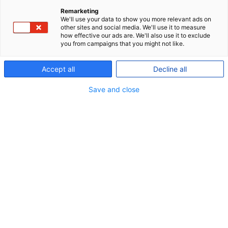
P+, et godt match for
Remarketing
We'll use your data to show you more relevant ads on
selvstændige
other sites and social media. We'll use it to measure
how effective our ads are. We'll also use it to exclude
you from campaigns that you might not like.
Hos P+ kan du som selvstændig få en fleksibel
pensionsordning, der sikrer dig i alderdommen,
Accept all
Decline all
samt en forsikringspakke, der giver tryghed for dig
Save and close
og din familie.
Vi tilbyder:
Samme gode betingelser som for
overenskomstansatte og firmakunder
Forsikringer, der giver tryghed for dig og
familien ved ulykke, sygdom, dødsfald eller tabt