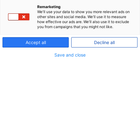
Remarketing
We'll use your data to show you more relevant ads on
Administrative omkostninger
other sites and social media. We'll use it to measure
arrow-
how effective our ads are. We'll also use it to exclude
right
you from campaigns that you might not like.
Omkostningsberegner
arrow-
right
Accept all
Decline all
Investeringsomkostninger
arrow-
Save and close
right
Spar penge ved at samle din pension
arrow-
right
Snyder du dig selv for flere hundrede tusinde kroner?
arrow-
right
I P+ har du nogle af de pensionsbranchens laveste
omkostninger. Det betyder, at en større del af dine
indbetalinger går til at få din opsparing til at vokse.