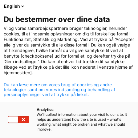
English
logo
menu
min-
Du bestemmer over dine data
pension
Vi og vores samarbejdspartnere bruger teknologier, herunder
circle
cookies, til at indsamle oplysninger om dig til forskellige formål:
Funktionalitet, Statistik og Marketing. Ved at trykke på 'Accepter
alle' giver du samtykke til alle disse formål. Du kan også vælge
at tilkendegive, hvilke formål du vil give samtykke til ved at
benytte [checkboksene] ud for formålet, og derefter trykke på
'Gem indstillinger'. Du kan til enhver tid trække dit samtykke
tilbage ved at [trykke på det lille ikon nederst i venstre hjørne af
hjemmesiden].
Du kan læse mere om vores brug af cookies og andre
Omkostninger
teknologier samt om vores indsamling og behandling af
personoplysninger ved at trykke på linket.
I P+ får du nogle af branchens laveste omkostninger. Det
Analytics
betyder flere penge til din pension.
We'll collect information about your visit to our site. It
helps us understand how the site is used – what's
working, what might be broken and what we should
improve.