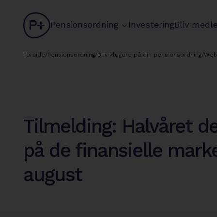
logo
chevron
Pensionsordning
Investering
Bliv medl
circle
Forside
/
Pensionsordning
/
Bliv klogere på din pensionsordning
/
Web
Tilmelding: Halvåret de
på de finansielle marke
august