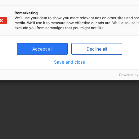
il
Remarketing
We'll use your data to show you more relevant ads on other sites and soc
media. We'll use it to measure how effective our ads are. We'll also use it
exclude you from campaigns that you might not like.
g accepterer, at P+ må sende mig en reminder om webinaret via e-
il.
Accept all
Decline all
Tilmeld mig
Save and close
Powered by