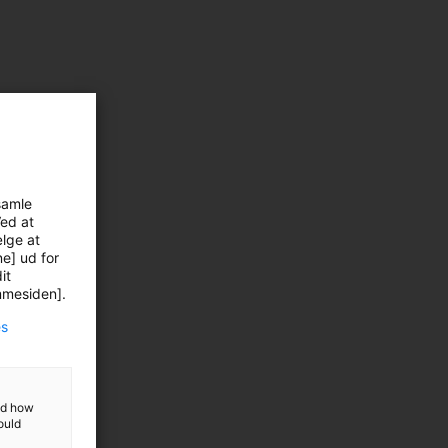
k på
samle
Ved at
ælge at
ne] ud for
it
emmesiden].
es
and how
ould