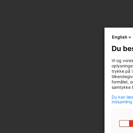
English
Ja tak
Du be
de fin
Vi og vore
oplysninger
trykke på '
For
tilkendegiv
formålet, o
samtykke ti
Du kan læs
indsamling
Efte