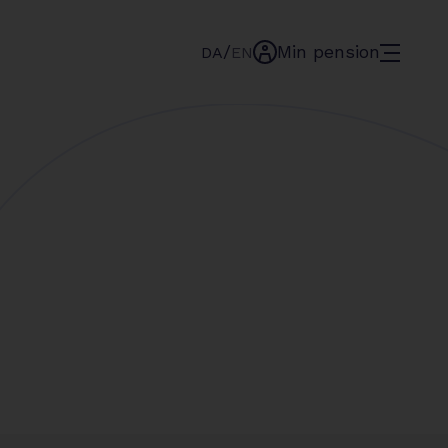
/
Min pension
menu
DA
EN
min-
pension