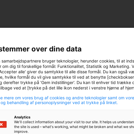
, jeg vil gerne deltage i webinaret 'Halvåret der gi
stemmer over dine data
ansielle markeder' 18. august kl. 16.30
s samarbejdspartnere bruger teknologier, herunder cookies, til at ind
 om dig til forskellige formål: Funktionalitet, Statistik og Marketing. 
Accepter alle' giver du samtykke til alle disse formål. Du kan også v
navn
e, hvilke formål du vil give samtykke til ved at benytte [checkbokse
g derefter trykke på 'Gem indstillinger'. Du kan til enhver tid trække d
lbage ved at [trykke på det lille ikon nederst i venstre hjørne af hj
e mere om vores brug af cookies og andre teknologier samt om vor
 og behandling af personoplysninger ved at trykke på linket.
rnavn
Analytics
We'll collect information about your visit to our site. It helps us underst
the site is used – what's working, what might be broken and what we sh
improve.