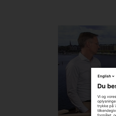
English
Du be
Vi og vore
oplysninger
trykke på '
tilkendegiv
formålet, o