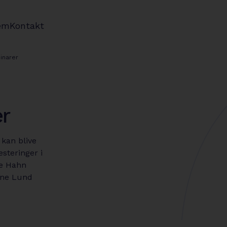
em
Kontakt
inarer
er
kan blive
steringer i
re Hahn
tine Lund