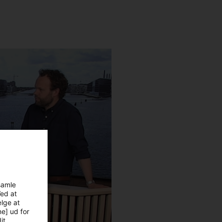
samle
Ved at
ælge at
ne] ud for
it