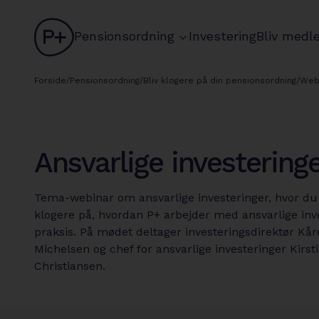
logo
chevron
Pensionsordning
Investering
Bliv medl
circle
Forside
/
Pensionsordning
/
Bliv klogere på din pensionsordning
/
Web
Ansvarlige investering
Tema-webinar om ansvarlige investeringer, hvor du 
klogere på, hvordan P+ arbejder med ansvarlige inve
praksis. På mødet deltager investeringsdirektør Kå
Michelsen og chef for ansvarlige investeringer Kirs
Christiansen.