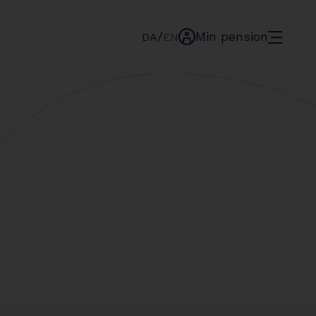
/
Min pension
menu
DA
EN
min-
pension