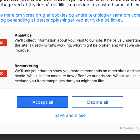
lbage ved at [trykke på det lille ikon nederst i venstre hjørne af hj
e mere om vores brug af cookies og andre teknologier samt om vor
 og behandling af personoplysninger ved at trykke på linket.
Analytics
We'll collect information about your visit to our site. It helps us underst
the site is used – what's working, what might be broken and what we sh
improve.
Remarketing
We'll use your data to show you more relevant ads on other sites and soc
media. We'll use it to measure how effective our ads are. We'll also use it
exclude you from campaigns that you might not like.
 inviterer vi til tema-webinar om ansvarlige invester
an blive klogere på, hvordan P+ arbejder med ansvar
Accept all
Decline all
ger i praksis.
Save and close
 tager udgangspunkt i vores seneste rapport om
nsvar, som du kan læse på pplus.dk/samfundsans
Powered by