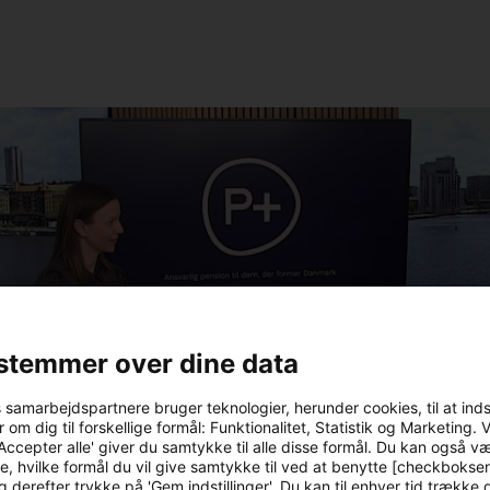
play-
icon
stemmer over dine data
s samarbejdspartnere bruger teknologier, herunder cookies, til at ind
 om dig til forskellige formål: Funktionalitet, Statistik og Marketing. 
Accepter alle' giver du samtykke til alle disse formål. Du kan også v
e, hvilke formål du vil give samtykke til ved at benytte [checkbokse
g derefter trykke på 'Gem indstillinger'. Du kan til enhver tid trække d