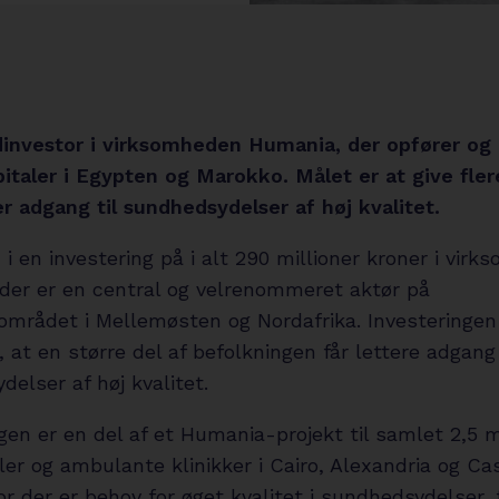
investor i virksomheden Humania, der opfører og 
pitaler i Egypten og Marokko. Målet er at give fler
 adgang til sundhedsydelser af høj kvalitet.
i en investering på i alt 290 millioner kroner i vir
der er en central og velrenommeret aktør på
mrådet i Mellemøsten og Nordafrika. Investeringen
l, at en større del af befolkningen får lettere adgang 
elser af høj kvalitet.
gen er en del af et Humania-projekt til samlet 2,5 m
aler og ambulante klinikker i Cairo, Alexandria og Ca
r der er behov for øget kvalitet i sundhedsydelser, 