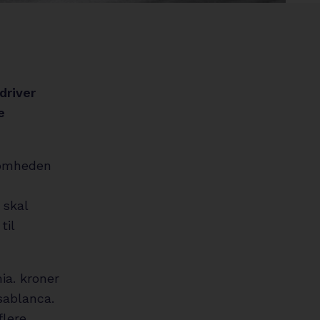
circle
driver
e
ksomheden
 skal
til
ia. kroner
sablanca.
flere