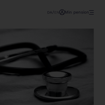
/
Min pension
menu
DA
EN
min-
pension