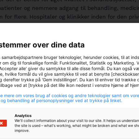
 patienter og nemmere adgang til behandling, medici
n for flere. Hospitaler og klinikker inden for den pri
 stor rolle i at videreføre den udvikling af sundheds
 i gang i landene.
stemmer over dine data
n af hospitalerne vil ske med fokus på bæredygtigh
urcer som energi, vand og byggematerialer.
s samarbejdspartnere bruger teknologier, herunder cookies, til at ind
 om dig til forskellige formål: Funktionalitet, Statistik og Marketing. 
Accepter alle' giver du samtykke til alle disse formål. Du kan også v
ngen hviler på et fundament af globale investorer o
e, hvilke formål du vil give samtykke til ved at benytte [checkbokse
erfaring inden for sundhedsområdet. Som medinvest
g derefter trykke på 'Gem indstillinger'. Du kan til enhver tid trække d
lbage ved at [trykke på det lille ikon nederst i venstre hjørne af hj
ojektet bidrager vi til en udvikling af sundhedssys
e mere om vores brug af cookies og andre teknologier samt om vor
 Marokko, der er nødvendig for at højne kvaliteten 
 og behandling af personoplysninger ved at trykke på linket.
igheden af sundhedsydelser i landene. Samtidig skal
ngen understøtte, at Humania udvikler deres fokus p
Analytics
We'll collect information about your visit to our site. It helps us underst
ed på både kortere og længere sigt", siger underdire
the site is used – what's working, what might be broken and what we sh
improve.
und Christiansen.