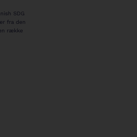
anish SDG
er fra den
 en række