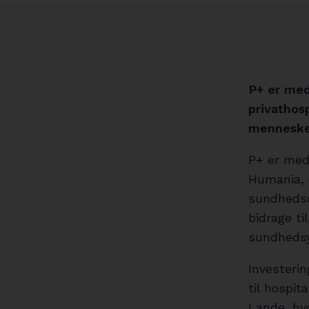
P+ er med
privathos
mennesker
P+ er med 
Humania, 
sundhedso
bidrage ti
sundhedsyd
Investerin
til hospit
Lande, hvo