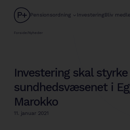
logo
chevron
Pensionsordning
Investering
Bliv medl
Forside
/
Nyheder
Investering skal styrke
sundhedsvæsenet i Eg
Marokko
11. januar 2021