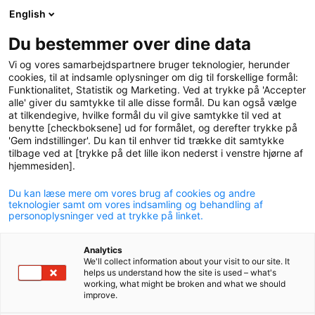
English
logo
menu
min-
Du bestemmer over dine data
pension
Vi og vores samarbejdspartnere bruger teknologier, herunder
circle
cookies, til at indsamle oplysninger om dig til forskellige formål:
Funktionalitet, Statistik og Marketing. Ved at trykke på 'Accepter
alle' giver du samtykke til alle disse formål. Du kan også vælge
at tilkendegive, hvilke formål du vil give samtykke til ved at
Rapport om
benytte [checkboksene] ud for formålet, og derefter trykke på
'Gem indstillinger'. Du kan til enhver tid trække dit samtykke
samfundsansvar 2024
tilbage ved at [trykke på det lille ikon nederst i venstre hjørne af
hjemmesiden].
Du kan læse mere om vores brug af cookies og andre
teknologier samt om vores indsamling og behandling af
personoplysninger ved at trykke på linket.
Analytics
We'll collect information about your visit to our site. It
helps us understand how the site is used – what's
working, what might be broken and what we should
improve.