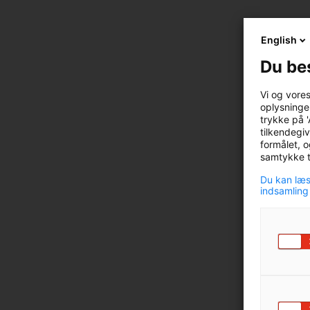
English
Du be
Vi og vore
oplysninger
trykke på '
tilkendegiv
formålet, o
samtykke ti
Du kan læs
indsamling