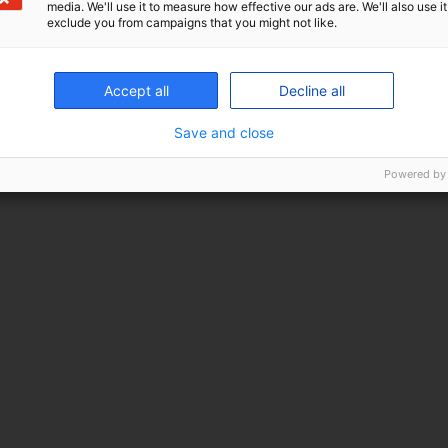
media. We'll use it to measure how effective our ads are. We'll also use it
exclude you from campaigns that you might not like.
Accept all
Decline all
Save and close
Powered by