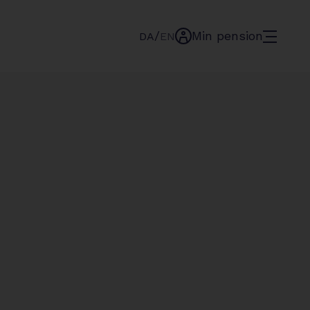
/
Min pension
menu
DA
EN
min-
pension