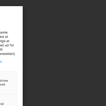
samle
Ved at
ælge at
ne] ud for
it
emmesiden].
es
and how
ould
ial