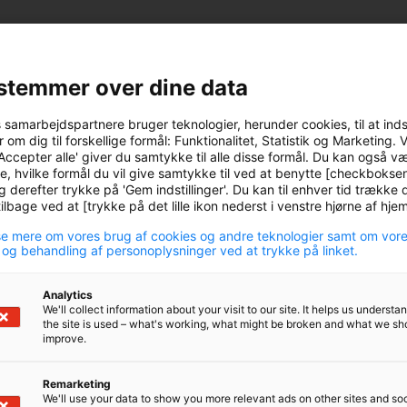
stemmer over dine data
s samarbejdspartnere bruger teknologier, herunder cookies, til at ind
 om dig til forskellige formål: Funktionalitet, Statistik og Marketing. 
Accepter alle' giver du samtykke til alle disse formål. Du kan også v
e, hvilke formål du vil give samtykke til ved at benytte [checkbokse
g derefter trykke på 'Gem indstillinger'. Du kan til enhver tid trække d
lbage ved at [trykke på det lille ikon nederst i venstre hjørne af hj
e mere om vores brug af cookies og andre teknologier samt om vor
 og behandling af personoplysninger ved at trykke på linket.
Analytics
We'll collect information about your visit to our site. It helps us underst
the site is used – what's working, what might be broken and what we sh
improve.
Remarketing
We'll use your data to show you more relevant ads on other sites and soc