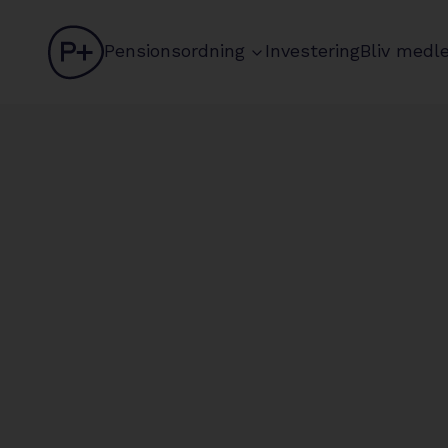
logo
chevron
Pensionsordning
Investering
Bliv medl