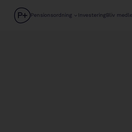
logo
chevron
Pensionsordning
Investering
Bliv medl