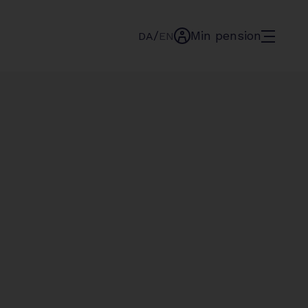
/
Min pension
menu
DA
EN
min-
pension