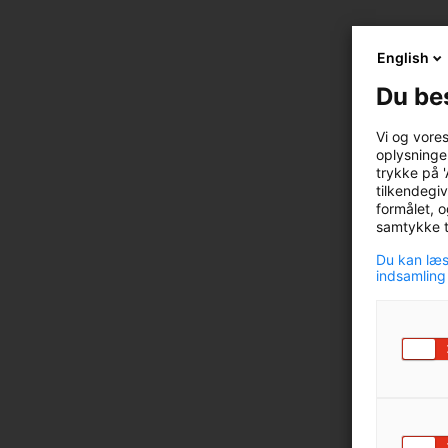
English
Du be
Vi og vore
oplysninger
trykke på '
tilkendegiv
formålet, o
samtykke ti
Du kan læs
indsamling