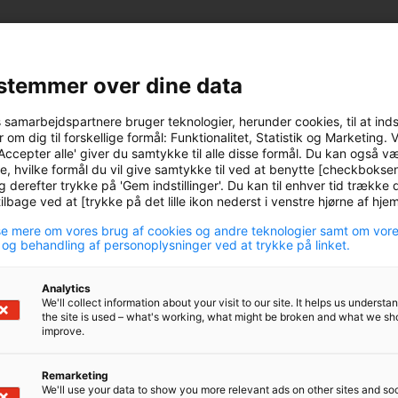
stemmer over dine data
s samarbejdspartnere bruger teknologier, herunder cookies, til at ind
 om dig til forskellige formål: Funktionalitet, Statistik og Marketing. 
Accepter alle' giver du samtykke til alle disse formål. Du kan også v
e, hvilke formål du vil give samtykke til ved at benytte [checkbokse
g derefter trykke på 'Gem indstillinger'. Du kan til enhver tid trække d
lbage ved at [trykke på det lille ikon nederst i venstre hjørne af hj
e mere om vores brug af cookies og andre teknologier samt om vor
 og behandling af personoplysninger ved at trykke på linket.
Analytics
We'll collect information about your visit to our site. It helps us underst
the site is used – what's working, what might be broken and what we sh
improve.
Remarketing
We'll use your data to show you more relevant ads on other sites and soc