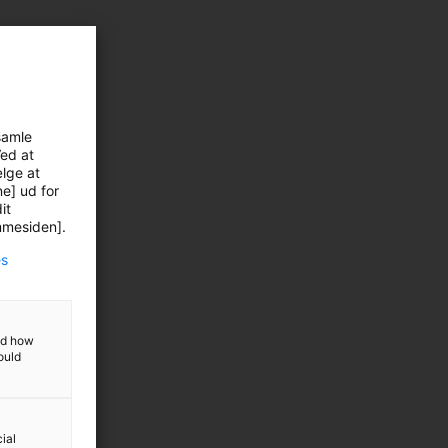
samle
Ved at
ælge at
ne] ud for
it
emmesiden].
es
and how
ould
ial