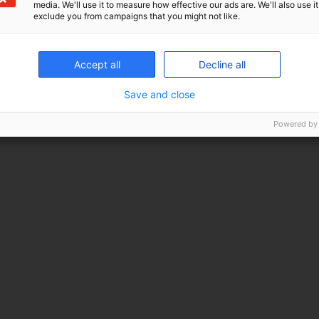
media. We'll use it to measure how effective our ads are. We'll also use it
exclude you from campaigns that you might not like.
Accept all
Decline all
Save and close
Powered by