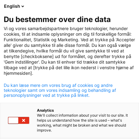
English
logo
menu
min-
Du bestemmer over dine data
pension
Vi og vores samarbejdspartnere bruger teknologier, herunder
cookies, til at indsamle oplysninger om dig til forskellige formål:
Funktionalitet, Statistik og Marketing. Ved at trykke på 'Accepter
alle' giver du samtykke til alle disse formål. Du kan også vælge
at tilkendegive, hvilke formål du vil give samtykke til ved at
benytte [checkboksene] ud for formålet, og derefter trykke på
'Gem indstillinger'. Du kan til enhver tid trække dit samtykke
tilbage ved at [trykke på det lille ikon nederst i venstre hjørne af
hjemmesiden].
Du kan læse mere om vores brug af cookies og andre
teknologier samt om vores indsamling og behandling af
personoplysninger ved at trykke på linket.
Analytics
We'll collect information about your visit to our site. It
helps us understand how the site is used – what's
working, what might be broken and what we should
improve.