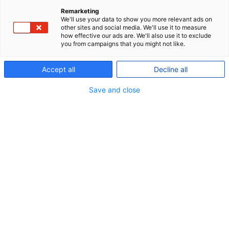
aldersopsparing. Til gengæld skal du ikke betale
Remarketing
skat eller afgift af udbetalingerne.
We'll use your data to show you more relevant ads on
other sites and social media. We'll use it to measure
how effective our ads are. We'll also use it to exclude
you from campaigns that you might not like.
Fordele ved en aldersopsparing
Accept all
Decline all
Du kan få udbetalt et større beløb på én gang
Save and close
Udbetalingen er skattefri
Udbetalingen modregnes ikke i folkepensionens
tillægsbeløb
Lav beskatning: Du betaler kun 15,3 pct. i skat af
dit afkast
Med P+ Livscyklus kan du selv
vælge risikoniveau