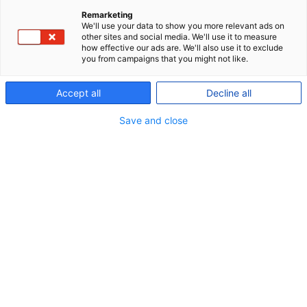
Remarketing
We'll use your data to show you more relevant ads on
other sites and social media. We'll use it to measure
how effective our ads are. We'll also use it to exclude
you from campaigns that you might not like.
Accept all
Decline all
Save and close
I P+ afholder vi løbende webinarer, der gør dig
klogere på, hvad du skal være opmærksom på, når
du tænker på pension – også selvom den stadig
kan føles langt væk.
På Planlæg din pension-webinaret den 21.
november 2022 havde vi desuden besøg af forsker i
aldring, pension og seniorarbejdsliv Aske Juul
Lassen, der fortalte om sin forskning og kommer