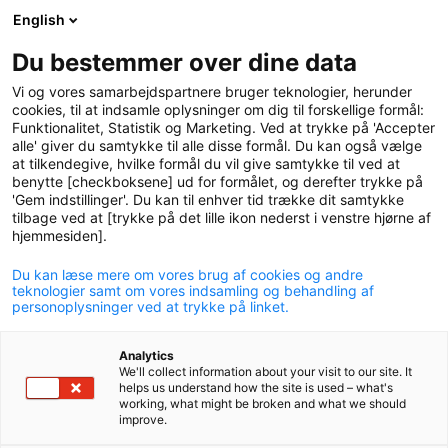
English
logo
menu
min-
Du bestemmer over dine data
pension
Vi og vores samarbejdspartnere bruger teknologier, herunder
circle
cookies, til at indsamle oplysninger om dig til forskellige formål:
Funktionalitet, Statistik og Marketing. Ved at trykke på 'Accepter
Planlæg din pension-
alle' giver du samtykke til alle disse formål. Du kan også vælge
at tilkendegive, hvilke formål du vil give samtykke til ved at
webinar
benytte [checkboksene] ud for formålet, og derefter trykke på
'Gem indstillinger'. Du kan til enhver tid trække dit samtykke
Se eller gense vores Planlæg din pension-webinar, der
tilbage ved at [trykke på det lille ikon nederst i venstre hjørne af
er målrettet dig som har 10-15 år til pension.
hjemmesiden].
Du kan læse mere om vores brug af cookies og andre
teknologier samt om vores indsamling og behandling af
personoplysninger ved at trykke på linket.
Analytics
We'll collect information about your visit to our site. It
helps us understand how the site is used – what's
working, what might be broken and what we should
improve.
play-
icon