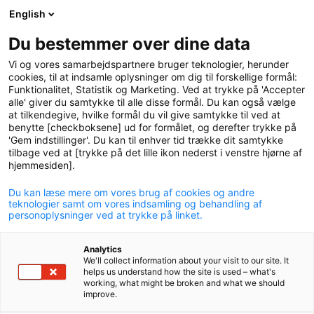
English
logo
menu
min-
Du bestemmer over dine data
pension
Vi og vores samarbejdspartnere bruger teknologier, herunder
circle
cookies, til at indsamle oplysninger om dig til forskellige formål:
Funktionalitet, Statistik og Marketing. Ved at trykke på 'Accepter
Hvornår bør jeg
forholde
alle' giver du samtykke til alle disse formål. Du kan også vælge
at tilkendegive, hvilke formål du vil give samtykke til ved at
mig til min pensionering?
benytte [checkboksene] ud for formålet, og derefter trykke på
'Gem indstillinger'. Du kan til enhver tid trække dit samtykke
Få svar på en række af de spørgsmål, som vi ofte
tilbage ved at [trykke på det lille ikon nederst i venstre hjørne af
svarer på, når medlemmerne henvender sig til P+ for at
hjemmesiden].
forberede pensionsalderen.
Du kan læse mere om vores brug af cookies og andre
teknologier samt om vores indsamling og behandling af
personoplysninger ved at trykke på linket.
Analytics
We'll collect information about your visit to our site. It
helps us understand how the site is used – what's
working, what might be broken and what we should
improve.