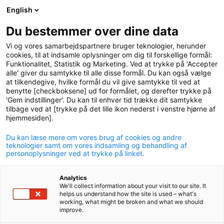
English
logo
menu
min-
Du bestemmer over dine data
pension
Vi og vores samarbejdspartnere bruger teknologier, herunder
circle
cookies, til at indsamle oplysninger om dig til forskellige formål:
Funktionalitet, Statistik og Marketing. Ved at trykke på 'Accepter
Hvad skal jeg være
alle' giver du samtykke til alle disse formål. Du kan også vælge
at tilkendegive, hvilke formål du vil give samtykke til ved at
opmærksom på, når jeg går
benytte [checkboksene] ud for formålet, og derefter trykke på
'Gem indstillinger'. Du kan til enhver tid trække dit samtykke
på pension?
tilbage ved at [trykke på det lille ikon nederst i venstre hjørne af
hjemmesiden].
Få svar på en række af de spørgsmål, som vi ofte
svarer på, når medlemmerne henvender sig til P+ for at
Du kan læse mere om vores brug af cookies og andre
forberede pensionsalderen.
teknologier samt om vores indsamling og behandling af
personoplysninger ved at trykke på linket.
Analytics
We'll collect information about your visit to our site. It
helps us understand how the site is used – what's
working, what might be broken and what we should
improve.