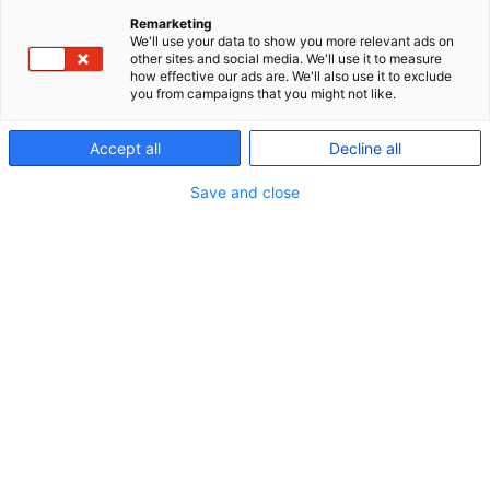
Pensionen bliver reguleret og fastsat forskelligt
Remarketing
afhængigt af din pensionsaftale.
We'll use your data to show you more relevant ads on
other sites and social media. We'll use it to measure
how effective our ads are. We'll also use it to exclude
Der er dog generelt fire elementer, der har
you from campaigns that you might not like.
betydning for, hvordan din pension vil udvikle sig
under udbetaling:
Accept all
Decline all
Save and close
Omkostninger
Opsparing
Levealder
Depotrente eller investeringsafkast
De væsentligste faktorer for regulering af
pensionen er ændringer i levealderen og
udviklingen i investeringsafkastet eller