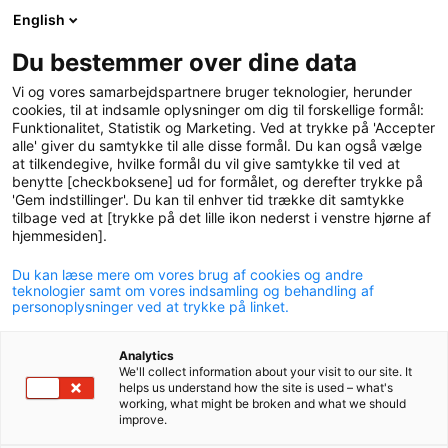
English
logo
menu
min-
Du bestemmer over dine data
pension
Vi og vores samarbejdspartnere bruger teknologier, herunder
circle
cookies, til at indsamle oplysninger om dig til forskellige formål:
Funktionalitet, Statistik og Marketing. Ved at trykke på 'Accepter
Sådan reguleres og
alle' giver du samtykke til alle disse formål. Du kan også vælge
at tilkendegive, hvilke formål du vil give samtykke til ved at
fastsættes din pension
benytte [checkboksene] ud for formålet, og derefter trykke på
'Gem indstillinger'. Du kan til enhver tid trække dit samtykke
Her kan du blive klogere på, hvilke faktorer der spiller
tilbage ved at [trykke på det lille ikon nederst i venstre hjørne af
ind i regulering og fastsættelse af din pension under
hjemmesiden].
udbetaling.
Du kan læse mere om vores brug af cookies og andre
teknologier samt om vores indsamling og behandling af
personoplysninger ved at trykke på linket.
Analytics
We'll collect information about your visit to our site. It
Pensionsordninger under udbetaling reguleres i
helps us understand how the site is used – what's
working, what might be broken and what we should
udgangspunktet årligt pr. 1. januar.
improve.