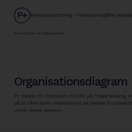
logo
chevron
Pensionsordning
Investering
Bliv medl
circle
Forside
/
Om os
/
Organisation
Organisationsdiagram
P+ holder til i Flintholm HOUSE på Frederiksberg, h
på at sikre vores medlemmer de bedste forudsætni
under deres pension.