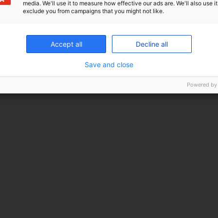
media. We'll use it to measure how effective our ads are. We'll also use it
exclude you from campaigns that you might not like.
Accept all
Decline all
Save and close
Powered by