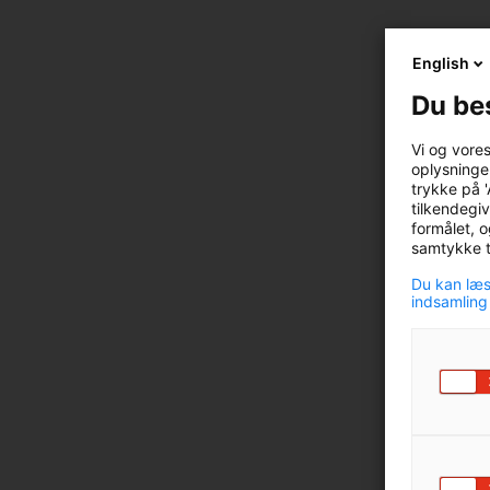
English
Du be
Vi og vore
oplysninger
trykke på '
tilkendegiv
formålet, o
samtykke ti
Du kan læs
indsamling