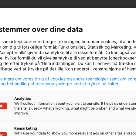
stemmer over dine data
s samarbejdspartnere bruger teknologier, herunder cookies, til at ind
 om dig til forskellige formål: Funktionalitet, Statistik og Marketing. 
Accepter alle' giver du samtykke til alle disse formål. Du kan også v
e, hvilke formål du vil give samtykke til ved at benytte [checkbokse
g derefter trykke på 'Gem indstillinger'. Du kan til enhver tid trække d
lbage ved at [trykke på det lille ikon nederst i venstre hjørne af hj
e mere om vores brug af cookies og andre teknologier samt om vor
 og behandling af personoplysninger ved at trykke på linket.
Analytics
We'll collect information about your visit to our site. It helps us underst
the site is used – what's working, what might be broken and what we sh
improve.
Remarketing
We'll use your data to show you more relevant ads on other sites and soc