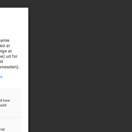
samle
Ved at
ælge at
ne] ud for
it
emmesiden].
es
and how
ould
ial