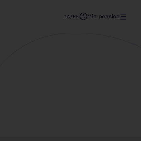
/
Min pension
menu
DA
EN
min-
pension