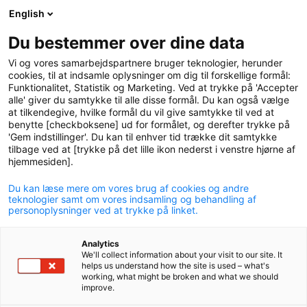
English
logo
menu
min-
Du bestemmer over dine data
pension
Vi og vores samarbejdspartnere bruger teknologier, herunder
circle
cookies, til at indsamle oplysninger om dig til forskellige formål:
Funktionalitet, Statistik og Marketing. Ved at trykke på 'Accepter
alle' giver du samtykke til alle disse formål. Du kan også vælge
at tilkendegive, hvilke formål du vil give samtykke til ved at
benytte [checkboksene] ud for formålet, og derefter trykke på
'Gem indstillinger'. Du kan til enhver tid trække dit samtykke
Koncernstruktur
tilbage ved at [trykke på det lille ikon nederst i venstre hjørne af
hjemmesiden].
Du kan læse mere om vores brug af cookies og andre
teknologier samt om vores indsamling og behandling af
personoplysninger ved at trykke på linket.
Koncernstruktur for P+
Analytics
We'll collect information about your visit to our site. It
helps us understand how the site is used – what's
working, what might be broken and what we should
improve.
download
Hent fil
Koncernstruktur P+ (februar 2026)