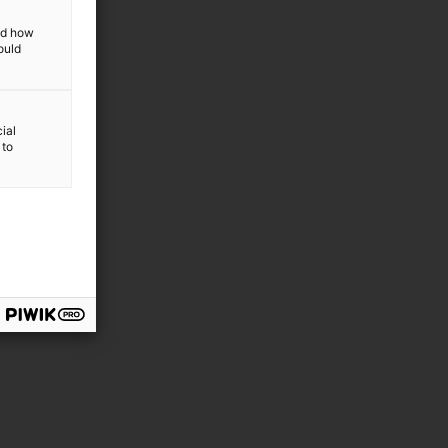
and how
ould
ial
 to