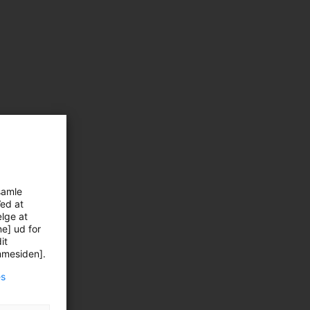
samle
Ved at
ælge at
ne] ud for
it
emmesiden].
es