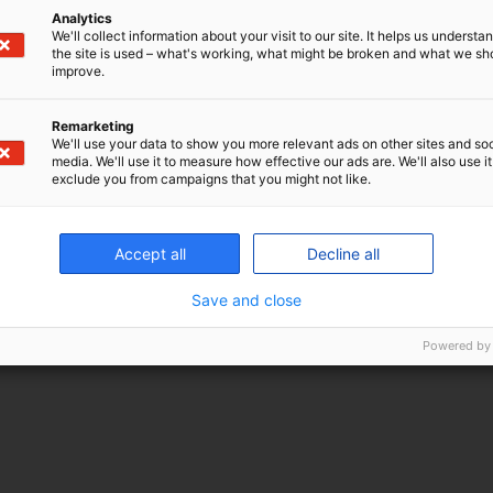
Analytics
We'll collect information about your visit to our site. It helps us underst
the site is used – what's working, what might be broken and what we sh
improve.
Remarketing
We'll use your data to show you more relevant ads on other sites and soc
media. We'll use it to measure how effective our ads are. We'll also use it
exclude you from campaigns that you might not like.
Accept all
Decline all
Save and close
Powered by