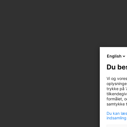
English
Du be
Vi og vore
oplysninger
trykke på '
tilkendegiv
formålet, o
samtykke ti
Du kan læs
indsamling