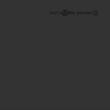
/
Min pension
menu
DA
EN
min-
pension