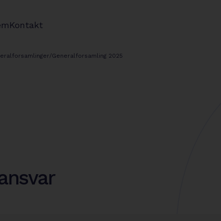
em
Kontakt
neralforsamlinger
/
Generalforsamling 2025
ansvar