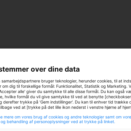
stemmer over dine data
s samarbejdspartnere bruger teknologier, herunder cookies, til at ind
 om dig til forskellige formål: Funktionalitet, Statistik og Marketing. 
Accepter alle' giver du samtykke til alle disse formål. Du kan også v
e, hvilke formål du vil give samtykke til ved at benytte [checkbokse
g derefter trykke på 'Gem indstillinger'. Du kan til enhver tid trække d
lbage ved at [trykke på det lille ikon nederst i venstre hjørne af hj
e mere om vores brug af cookies og andre teknologier samt om vor
 og behandling af personoplysninger ved at trykke på linket.