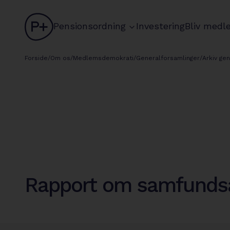
logo
chevron
Pensionsordning
Investering
Bliv medl
circle
Forside
/
Om os
/
Medlemsdemokrati
/
Generalforsamlinger
/
Arkiv ge
Rapport om samfunds