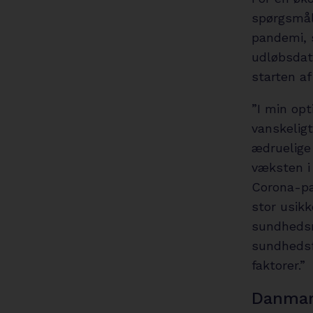
spørgsmål
pandemi, s
udløbsdat
starten af
”I min opt
vanskelig
ædruelige
væksten i
Corona-pa
stor usik
sundhedsm
sundhedsf
faktorer.”
Danmark