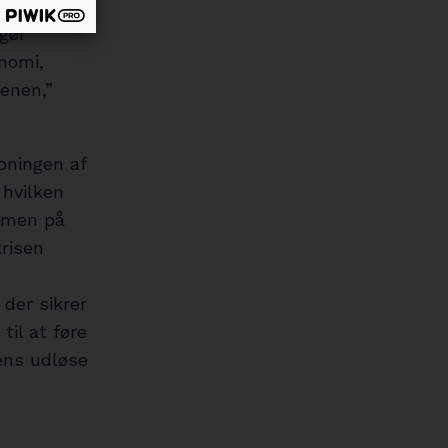
gør
nomi,
enen,”
bningen af
 hvilken
ammen på
krisen
g
 der sikrer
il at føre
tens udløse