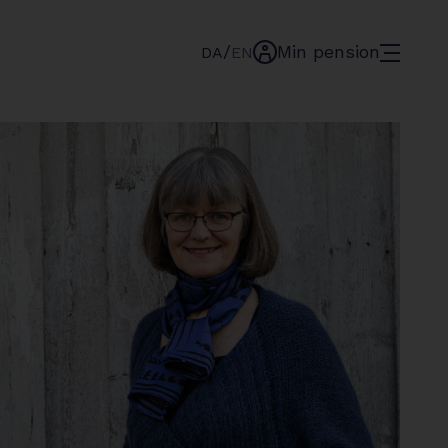
/
Min pension
menu
DA
EN
min-
pension