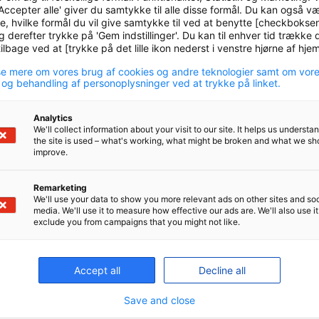
 med en række massive finans- og pengepolitiske le
Accepter alle' giver du samtykke til alle disse formål. Du kan også v
drage til at afbøde konsekvenserne af krisen. Selvo
e, hvilke formål du vil give samtykke til ved at benytte [checkbokse
g derefter trykke på 'Gem indstillinger'. Du kan til enhver tid trække d
spå om, præcis hvor stor en forskel hjælpepakkerne 
lbage ved at [trykke på det lille ikon nederst i venstre hjørne af hj
edter man normalt rundt med enkelte milliarder, og
e mere om vores brug af cookies og andre teknologier samt om vor
steriet har aldrig regnet på investeringer i den
 og behandling af personoplysninger ved at trykke på linket.
orden, som vi ser nu.”
Analytics
We'll collect information about your visit to our site. It helps us underst
afhængige af omverdenen
the site is used – what's working, what might be broken and what we sh
improve.
na Smith vil den nordiske model og Danmarks sunde
Remarketing
ærd i krisetider som denne, men vi kan ikke klare kri
We'll use your data to show you more relevant ads on other sites and soc
n godt vække bekymring.
media. We'll use it to measure how effective our ads are. We'll also use it
exclude you from campaigns that you might not like.
er en lille åben økonomi, som er meget afhængig a
rkederne, og det gør os afhængige af, hvordan
Accept all
Decline all
onomien udvikler sig. Pandemien rammer hele verd
Save and close
og det går i øjeblikket hårdt ud over både efterspør