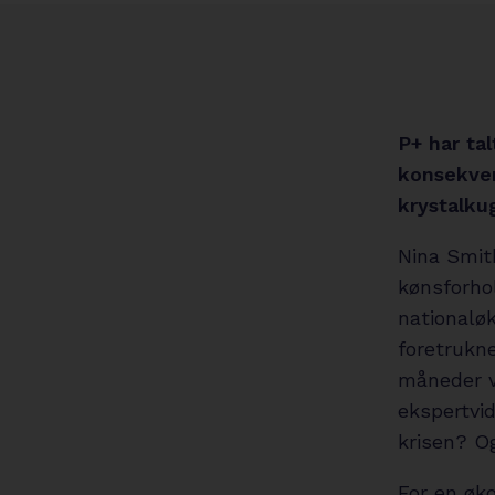
P+ har ta
konsekven
krystalku
Nina Smit
kønsforhol
nationalø
foretrukn
måneder v
ekspertvi
krisen? O
For en øk