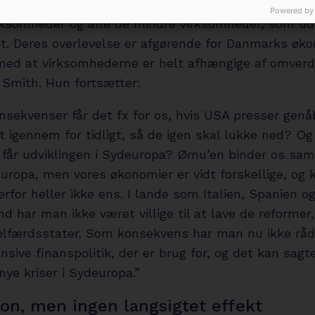
 store bekymring er derfor, om vi kan sikre vores
Powered by
rksomheder og alle de mindre virksomheder, som ud
t. Deres overlevelse er afgørende for Danmarks øko
med at virksomhederne er helt afhængige af omverd
 Smith. Hun fortsætter:
nsekvenser får det fx for os, hvis USA presser genå
 igennem for tidligt, så de igen skal lukke ned? Og
 får udviklingen i Sydeuropa? Ømu’en binder os s
uropa, men vores økonomier er vidt forskellige, og 
for heller ikke ens. I lande som Italien, Spanien o
 har man ikke været villige til at lave de reformer,
elfærdsstater. Som konsekvens har man nu ikke råd t
sive finanspolitik, der er brug for, og det kan sag
ye kriser i Sydeuropa.”
on, men ingen langsigtet effekt