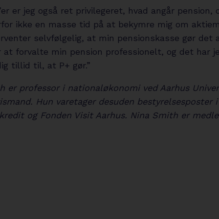
er er jeg også ret privilegeret, hvad angår pension, 
rfor ikke en masse tid på at bekymre mig om aktie
rventer selvfølgelig, at min pensionskasse gør det 
 at forvalte min pension professionelt, og det har j
 tillid til, at P+ gør.”
h er professor i nationaløkonomi ved Aarhus Univer
 vismand. Hun varetager desuden bestyrelsesposter i
ykredit og Fonden Visit Aarhus. Nina Smith er medle