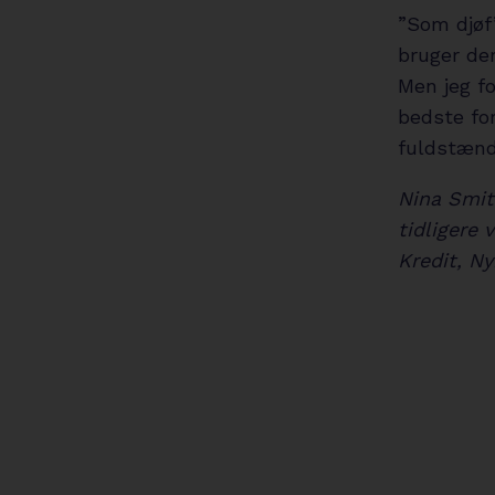
”Som djøf’
bruger de
Men jeg fo
bedste for
fuldstændig
Nina Smit
tidligere
Kredit, N