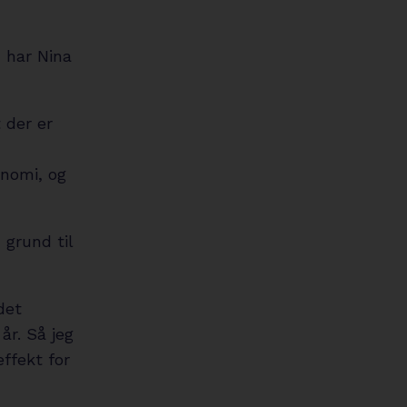
 har Nina
t der er
onomi, og
 grund til
det
år. Så jeg
effekt for