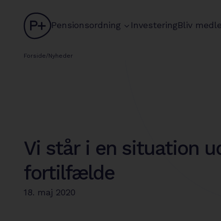
logo
chevron
Pensionsordning
Investering
Bliv medl
Forside
/
Nyheder
Vi står i en situation 
fortilfælde
18. maj 2020