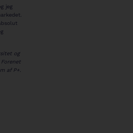
og jeg
markedet.
absolut
eg
sitet og
 Forenet
m af P+.