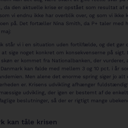
, da den aktuelle krise er opstået som resultat af 
om vi endnu ikke har overblik over, og som vi ikke 
oen på. Det fortæller Nina Smith, da P+ taler med 
 maj:
ik står vi i en situation uden fortilfælde, og det gør 
t at sige noget konkret om konsekvenserne på sigt.
 skøn er kommet fra Nationalbanken, der vurderer, 
 Danmark kan falde med mellem 3 og 10 pct. i år so
ndemien. Men alene det enorme spring siger jo alt 
kerheden er. Krisens udvikling afhænger fuldstændig
æssige udvikling, der igen er bestemt af de enkel
aglige beslutninger, så der er rigtigt mange ubeken
 kan tåle krisen