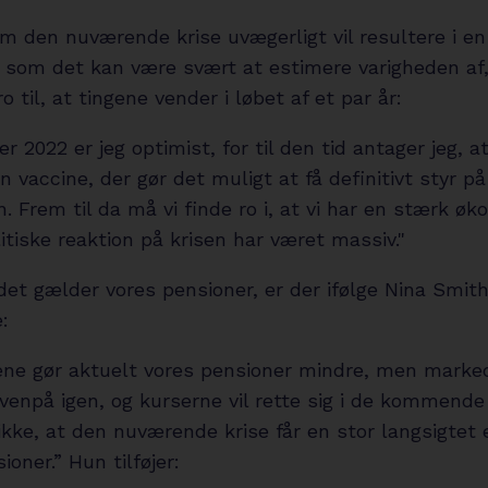
m den nuværende krise uvægerligt vil resultere i en
, som det kan være svært at estimere varigheden af,
ro til, at tingene vender i løbet af et par år:
ler 2022 er jeg optimist, for til den tid antager jeg, a
vaccine, der gør det muligt at få definitivt styr på
 Frem til da må vi finde ro i, at vi har en stærk øk
itiske reaktion på krisen har været massiv."
et gælder vores pensioner, er der ifølge Nina Smith
:
ene gør aktuelt vores pensioner mindre, men marke
enpå igen, og kurserne vil rette sig i de kommende 
ikke, at den nuværende krise får en stor langsigtet 
ioner.” Hun tilføjer: