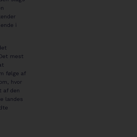
en
kender
hende i
det
 Det mest
at
m følge af
om, hvor
t af den
te landes
dte