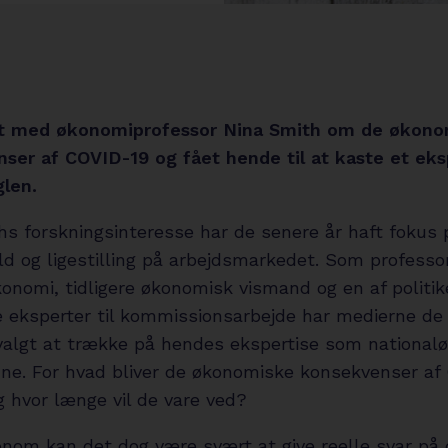
lt med økonomiprofessor Nina Smith om de økon
ser af COVID-19 og fået hende til at kaste et eksp
glen.
hs forskningsinteresse har de senere år haft fokus 
d og ligestilling på arbejdsmarkedet. Som professor
konomi, tidligere økonomisk vismand og en af politi
e eksperter til kommissionsarbejde har medierne de
algt at trække på hendes ekspertise som national
dne. For hvad bliver de økonomiske konsekvenser af
g hvor længe vil de vare ved?
onom kan det dog være svært at give reelle svar på