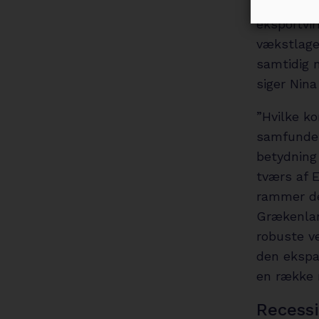
udbud. Min
eksportvi
vækstlage
samtidig 
siger Nina
”Hvilke ko
samfundet
betydning
tværs af E
rammer der
Grækenland
robuste v
den ekspan
en række n
Recessi