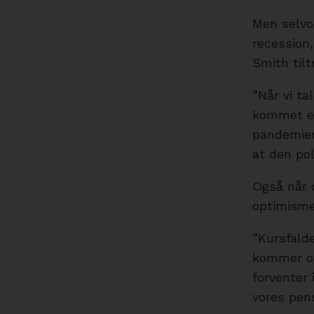
Men selvo
recession
Smith tilt
”Når vi ta
kommet en 
pandemien.
at den pol
Også når d
optimisme
”Kursfald
kommer ov
forventer 
vores pens