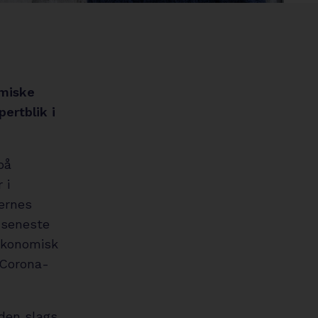
circle
omiske
ertblik i
på
 i
kernes
 seneste
økonomisk
 Corona-
 den slags