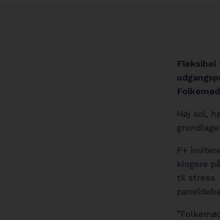
Fleksibel 
udgangspu
Folkemød
Høj sol, h
grundlage
P+ inviter
klogere på
til stress
paneldeba
”Folkemøde