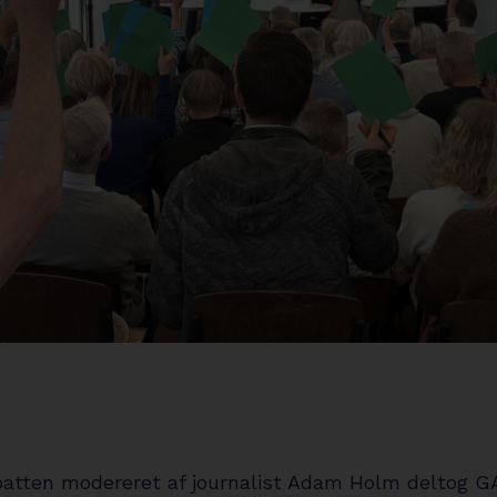
batten modereret af journalist Adam Holm deltog G