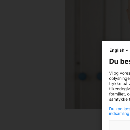
English
Du be
Vi og vore
oplysninger
trykke på '
tilkendegiv
formålet, o
samtykke ti
Du kan læs
indsamling