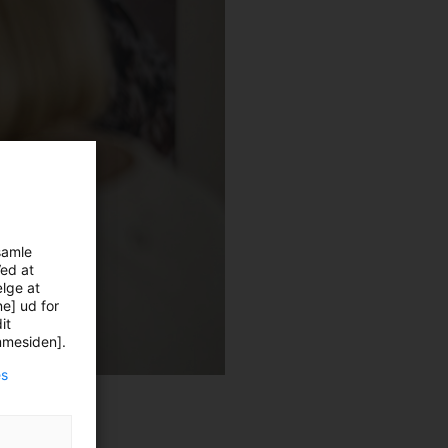
samle
Ved at
ælge at
ne] ud for
it
emmesiden].
es