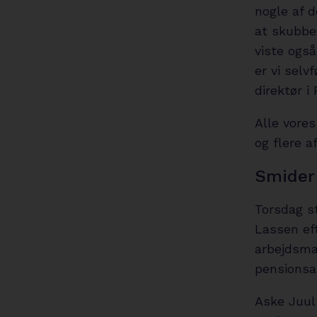
nogle af 
at skubbe
viste også
er vi selv
direktør i 
Alle vores
og flere a
Smider 
Torsdag s
Lassen ef
arbejdsmar
pensionsa
Aske Juul