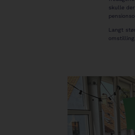
skulle de
pensionsop
Langt stør
omstillin