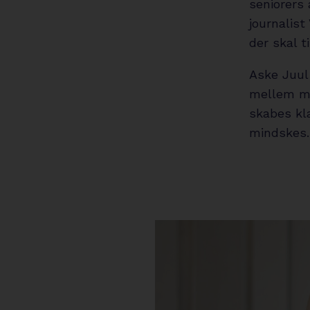
seniorers 
journalist
der skal t
Aske Juul
mellem me
skabes kl
mindskes.