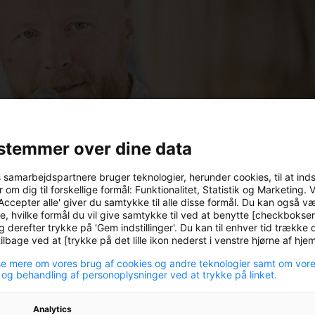
stemmer over dine data
s samarbejdspartnere bruger teknologier, herunder cookies, til at ind
 om dig til forskellige formål: Funktionalitet, Statistik og Marketing. 
Accepter alle' giver du samtykke til alle disse formål. Du kan også v
e, hvilke formål du vil give samtykke til ved at benytte [checkbokse
g derefter trykke på 'Gem indstillinger'. Du kan til enhver tid trække d
lbage ved at [trykke på det lille ikon nederst i venstre hjørne af hj
e mere om vores brug af cookies og andre teknologier samt om vor
 og behandling af personoplysninger ved at trykke på linket.
Analytics