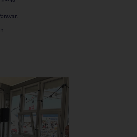
orsvar.
øn