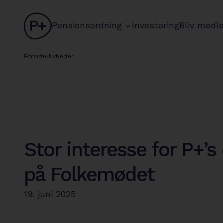
logo
chevron
Pensionsordning
Investering
Bliv medl
Forside
/
Nyheder
Stor interesse for P+’s
på Folkemødet
19. juni 2025