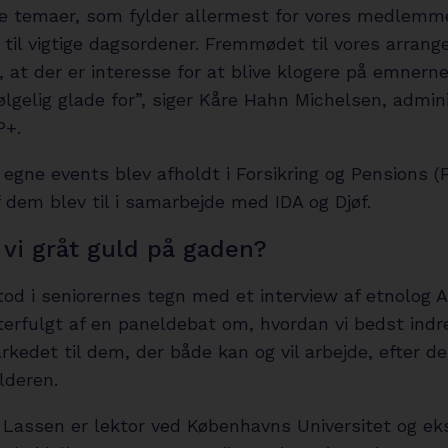
de temaer, som fylder allermest for vores medlemme
 til vigtige dagsordener. Fremmødet til vores arran
, at der er interesse for at blive klogere på emnerne
følgelig glade for”, siger Kåre Hahn Michelsen, admi
P+.
 egne events blev afholdt i Forsikring og Pensions (F
f dem blev til i samarbejde med IDA og Djøf.
vi gråt guld på gaden?
tod i seniorernes tegn med et interview af etnolog 
terfulgt af en paneldebat om, hvordan vi bedst indr
kedet til dem, der både kan og vil arbejde, efter d
lderen.
 Lassen er lektor ved Københavns Universitet og eks