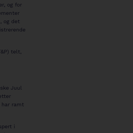
r, og for
gementer
, og det
nistrerende
&P) telt,
Aske Juul
etter
e har ramt
pert i