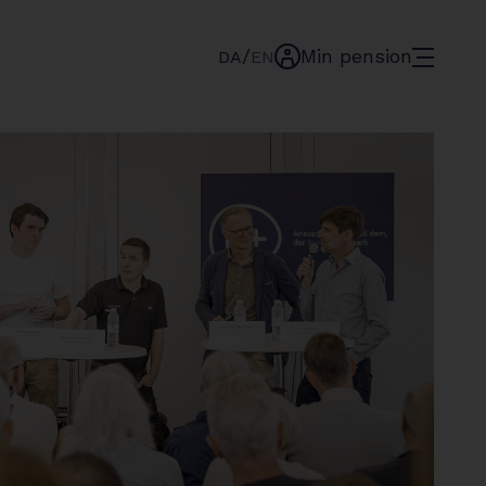
/
Min pension
menu
DA
EN
min-
pension