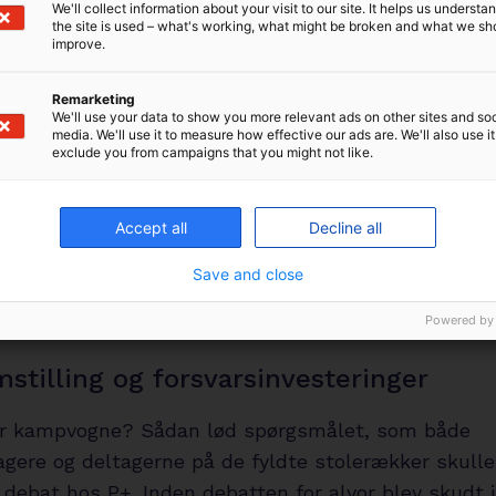
We'll collect information about your visit to our site. It helps us underst
the site is used – what's working, what might be broken and what we sh
improve.
erfølgende paneldebat, hvor adm. direktør Kåre Hahn
 repræsenterede P+, deltog også Malene Matthison
Remarketing
for ansattes råd i IDA, Erik E. Simonsen, som er vice
We'll use your data to show you more relevant ads on other sites and soc
media. We'll use it to measure how effective our ads are. We'll also use it
eldt Jessing, vicedirektør i Medarbejder- og
exclude you from campaigns that you might not like.
estyrelsen og Thomas Holberg, politisk seniorkons
n. Og de var langt fra er enige om alt.
Accept all
Decline all
neldeltagerne kunne blive enige om var dog, at seni
Save and close
 på arbejdspladserne, og at der skal gøres mest mul
Powered by
m, der ønsker at blive, efter pensionsalderen er nå
stilling og forsvarsinvesteringer
er kampvogne? Sådan lød spørgsmålet, som både
gere og deltagerne på de fyldte stolerækker skulle
debat hos P+. Inden debatten for alvor blev skudt i