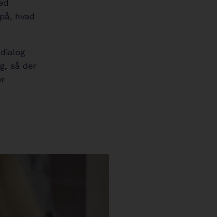
med
 på, hvad
dialog
g, så der
er