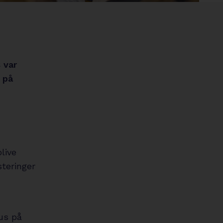
circle
 var
 på
blive
steringer
kus på