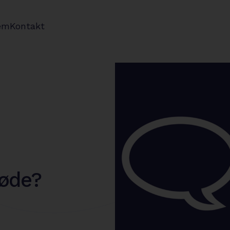
em
Kontakt
møde?