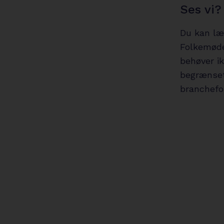
Ses vi?
Du kan læ
Folkemøde
behøver ik
begrænset 
branchefor