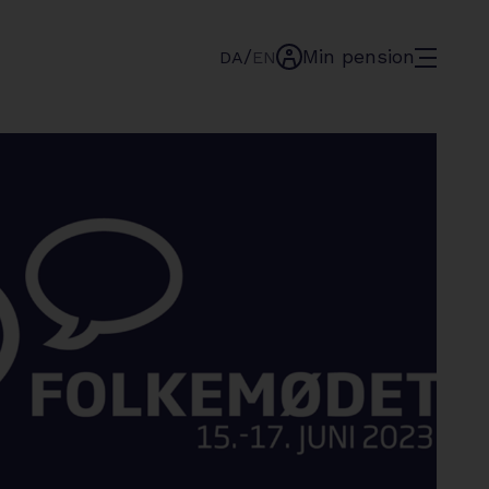
/
Min pension
menu
DA
EN
min-
pension