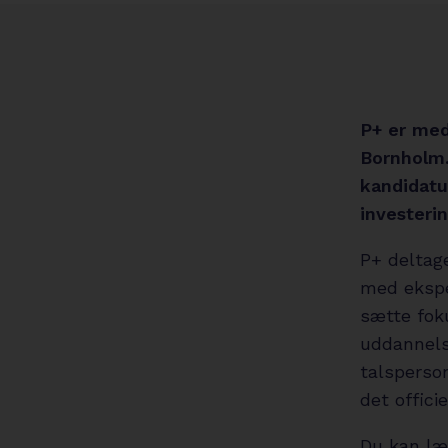
P+ er med
Bornholm.
kandidatu
investeri
P+ deltag
med eksper
sætte fok
uddannelse
talsperson
det offic
Du kan læ