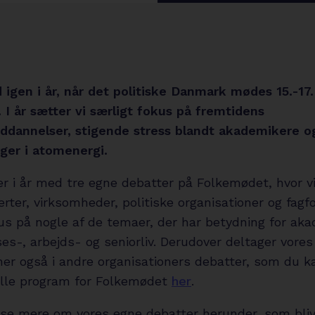
 igen i år, når det politiske Danmark mødes 15.-17.
 I år sætter vi særligt fokus på fremtidens
ddannelser, stigende stress blandt akademikere o
nger i atomenergi.
er i år med tre egne debatter på Folkemødet, hvor
ter, virksomheder, politiske organisationer og fagfo
us på nogle af de temaer, der har betydning for ak
s-, arbejds- og seniorliv. Derudover deltager vores
er også i andre organisationers debatter, som du ka
ielle program for Folkemødet
her
.
se mere om vores egne debatter herunder, som blive