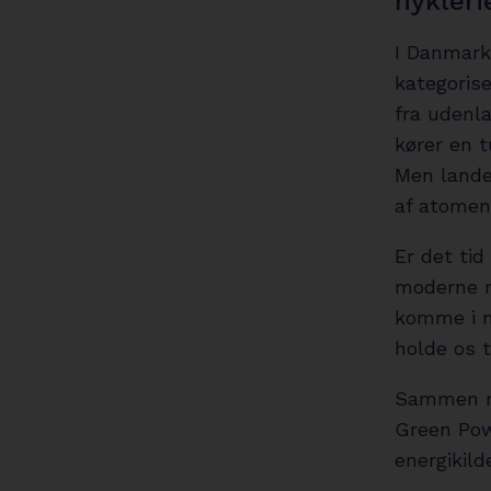
hykleri
I Danmark
kategorise
fra udenl
kører en t
Men lande 
af atomene
Er det tid
moderne r
komme i m
holde os t
Sammen me
Green Pow
energikilde