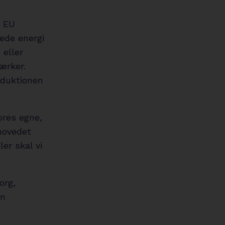
n EU
rede energi
 eller
værker.
oduktionen
vores egne,
hovedet
er skal vi
org,
øn