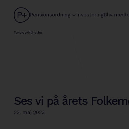
logo
chevron
Pensionsordning
Investering
Bliv medl
Forside
/
Nyheder
Ses vi på årets Folke
22. maj 2023