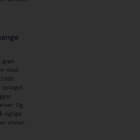
mange
e grøn
Men med
3.000
t optaget
gger
elser. Og
å vigtige
er stolen