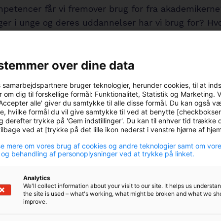
mpetencer får vi fremover brug for fra akademikerne
ger i unge og deres uddannelser har vi brug for? Hv
er vi erhvervslivets efterspørgsel efter kompetenc
nskraft?
stemmer over dine data
smål stiller vi Moderaternes uddannelses- og
s samarbejdspartnere bruger teknologier, herunder cookies, til at ind
ordfører og repræsentanter for Djøf og COWI når vi 
 om dig til forskellige formål: Funktionalitet, Statistik og Marketing. 
kl. 9.30-10.15 tager debatten om fremtidens
Accepter alle' giver du samtykke til alle disse formål. Du kan også v
e, hvilke formål du vil give samtykke til ved at benytte [checkbokse
ddannelser.
g derefter trykke på 'Gem indstillinger'. Du kan til enhver tid trække d
lbage ved at [trykke på det lille ikon nederst i venstre hjørne af hj
6. juni kl. 14.30-15.15
e mere om vores brug af cookies og andre teknologier samt om vor
 og behandling af personoplysninger ved at trykke på linket.
n stiger blandt akademikere – hvorda
r vi kurven?
Analytics
We'll collect information about your visit to our site. It helps us underst
the site is used – what's working, what might be broken and what we sh
hver anden djøf’er har fysiske symptomer på stress
improve.
As medlemmer har mere end hver femte følt sig str