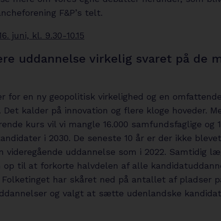
ancheforening F&P’s telt.
6. juni, kl. 9.30-10.15
ere uddannelse virkelig svaret på de 
er for en ny geopolitisk virkelighed og en omfattend
. Det kalder på innovation og flere kloge hoveder. 
ende kurs vil vi mangle 16.000 samfundsfaglige og 1
andidater i 2030. De seneste 10 år er der ikke bleve
en videregående uddannelse som i 2022. Samtidig læ
 op til at forkorte halvdelen af alle kandidatuddann
 i Folketinget har skåret ned på antallet af pladser p
ddannelser og valgt at sætte udenlandske kandidat