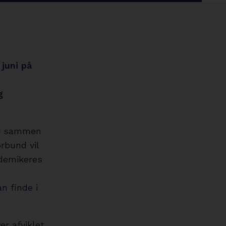
circle
 juni på
g
 vi sammen
rbund vil
ademikeres
n finde i
r afviklet