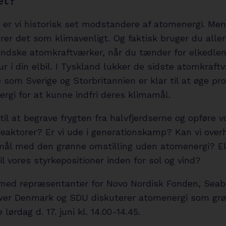
et?
 er vi historisk set modstandere af atomenergi. Me
rer det som klimavenligt. Og faktisk bruger du alle
andske atomkraftværker, når du tænder for elkedlen
ur i din elbil. I Tyskland lukker de sidste atomkraft
som Sverige og Storbritannien er klar til at øge pr
rgi for at kunne indfri deres klimamål.
 til at begrave frygten fra halvfjerdserne og opføre 
eaktorer? Er vi ude i generationskamp? Kan vi over
ål med den grønne omstilling uden atomenergi? Ell
il vores styrkepositioner inden for sol og vind?
d repræsentanter for Novo Nordisk Fonden, Seab
er Denmark og SDU diskuterer atomenergi som gr
 lørdag d. 17. juni kl. 14.00-14.45.