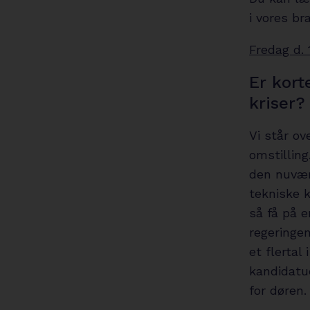
i vores br
Fredag d. 1
Er kort
kriser?
Vi står ov
omstilling
den nuvær
tekniske k
så få på 
regeringen
et flertal
kandidatu
for døren.