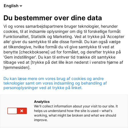
English
logo
menu
min-
Du bestemmer over dine data
pension
Vi og vores samarbejdspartnere bruger teknologier, herunder
circle
cookies, til at indsamle oplysninger om dig til forskellige formål:
Funktionalitet, Statistik og Marketing. Ved at trykke på 'Accepter
alle' giver du samtykke til alle disse formål. Du kan også vælge
at tilkendegive, hvilke formål du vil give samtykke til ved at
benytte [checkboksene] ud for formålet, og derefter trykke på
'Gem indstillinger'. Du kan til enhver tid trække dit samtykke
tilbage ved at [trykke på det lille ikon nederst i venstre hjørne af
hjemmesiden].
Du kan læse mere om vores brug af cookies og andre
P+ styrker indsatsen for
teknologier samt om vores indsamling og behandling af
personoplysninger ved at trykke på linket.
biodiversitet
Analytics
21. februar 2024
We'll collect information about your visit to our site. It
helps us understand how the site is used – what's
working, what might be broken and what we should
improve.