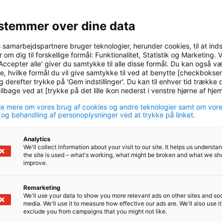
ener vi, at vi fortsat kan understøtte den grønne o
eringer i solceller.
stemmer over dine data
edsplan for biodiversitet
s samarbejdspartnere bruger teknologier, herunder cookies, til at ind
 om dig til forskellige formål: Funktionalitet, Statistik og Marketing. 
også året, hvor P+ lancerede den første helhedsplan
Accepter alle' giver du samtykke til alle disse formål. Du kan også v
e, hvilke formål du vil give samtykke til ved at benytte [checkbokse
ed at modvirke tabet af biodiversitet. Derfor har P
g derefter trykke på 'Gem indstillinger'. Du kan til enhver tid trække d
luttet sig de to de førende internationale investorini
lbage ved at [trykke på det lille ikon nederst i venstre hjørne af hj
Spring, der ledes af det FN-støttede netværk PRI, 
e mere om vores brug af cookies og andre teknologier samt om vor
 og behandling af personoplysninger ved at trykke på linket.
.
Analytics
tadig mange ubekendte i arbejdet med at opgøre og
We'll collect information about your visit to our site. It helps us underst
tet. Men en dataudfordring må ikke være en hindring
the site is used – what's working, what might be broken and what we sh
improve.
Derfor har vi blandt andet tilsluttet os de to ambiti
nale investorsamarbejder som et led i, at vi øger vor
Remarketing
We'll use your data to show you more relevant ads on other sites and soc
ed fokus på biodiversitet. I kraft af vores internati
media. We'll use it to measure how effective our ads are. We'll also use it
e er vi nu i dialog med mere end 180 virksomheder
exclude you from campaigns that you might not like.