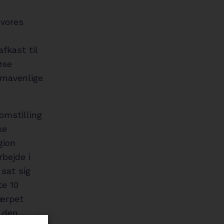
 vores
fkast til
øse
imavenlige
omstilling
ke
gion
rbejde i
 sat sig
te 10
kærpet
å den