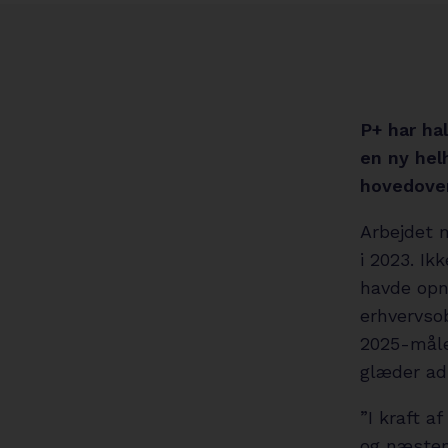
P+ har ha
en ny helh
hovedover
Arbejdet m
i 2023. I
havde opn
erhvervsob
2025-målet
glæder ad
”I kraft a
og næsten