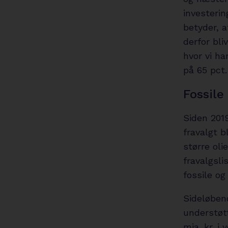
investerin
betyder, a
derfor bli
hvor vi h
på 65 pct.
Fossile
Siden 201
fravalgt b
større oli
fravalgsli
fossile og
Sideløbend
understøtt
mia. kr. i