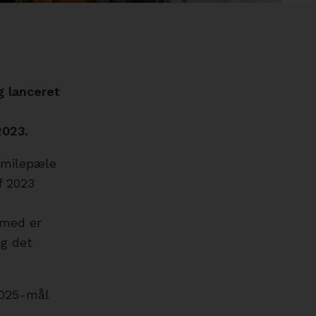
circle
g lanceret
2023.
e milepæle
f 2023
rmed er
og det
 2025-mål