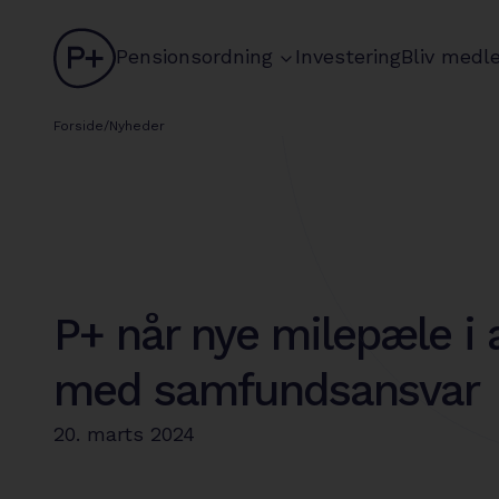
logo
chevron
Pensionsordning
Investering
Bliv medl
Forside
/
Nyheder
P+ når nye milepæle i 
med samfundsansvar
20. marts 2024