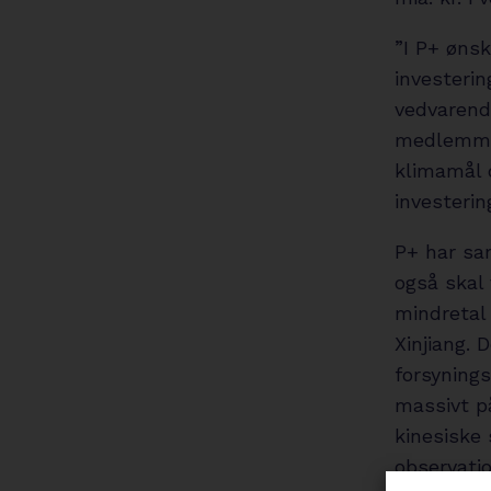
”I P+ øns
investerin
vedvarende
medlemmer
klimamål o
investerin
P+ har sam
også skal 
mindretal 
Xinjiang. 
forsynings
massivt på
kinesiske
observatio