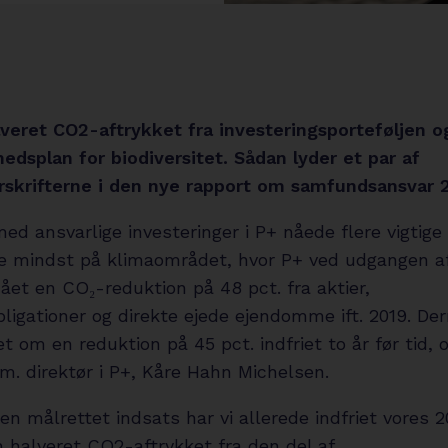
lveret CO2-aftrykket fra investeringsporteføljen o
edsplan for biodiversitet. Sådan lyder et par af
skrifterne i den nye rapport om samfundsansvar 
ed ansvarlige investeringer i P+ nåede flere vigtig
kke mindst på klimaområdet, hvor P+ ved udgangen a
ået en CO₂-reduktion på 48 pct. fra aktier,
ligationer og direkte ejede ejendomme ift. 2019. De
 om en reduktion på 45 pct. indfriet to år før tid, 
m. direktør i P+, Kåre Hahn Michelsen.
f en målrettet indsats har vi allerede indfriet vores
 halveret CO2-aftrykket fra den del af