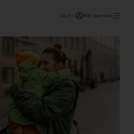
/
Min pension
menu
DA
EN
min-
pension