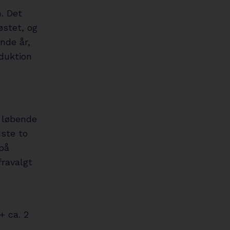
m. Det
østet, og
nde år,
duktion
g løbende
dste to
 på
fravalgt
+ ca. 2