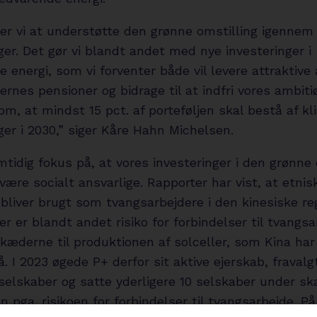
ker vi at understøtte den grønne omstilling igennem
ger. Det gør vi blandt andet med nye investeringer i
 energi, som vi forventer både vil levere attraktive a
nes pensioner og bidrage til at indfri vores ambiti
m, at mindst 15 pct. af porteføljen skal bestå af kl
ger i 2030,” siger Kåre Hahn Michelsen.
tidig fokus på, at vores investeringer i den grønne 
være socialt ansvarlige. Rapporter har vist, at etnis
bliver brugt som tvangsarbejdere i den kinesiske re
Der er blandt andet risiko for forbindelser til tvangsa
kæderne til produktionen af solceller, som Kina har
. I 2023 øgede P+ derfor sit aktive ejerskab, fravalg
 selskaber og satte yderligere 10 selskaber under s
n pga. risikoen for forbindelser til tvangsarbejde. P