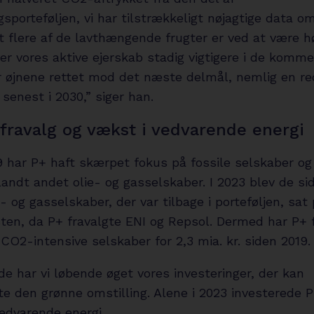
gsporteføljen, vi har tilstrækkeligt nøjagtige data o
t flere af de lavthængende frugter er ved at være h
ver vores aktive ejerskab stadig vigtigere i de komme
ar øjnene rettet mod det næste delmål, nemlig en re
 senest i 2030,” siger han.
 fravalg og vækst i vedvarende energi
9 har P+ haft skærpet fokus på fossile selskaber o
landt andet olie- og gasselskaber. I 2023 blev de si
e- og gasselskaber, der var tilbage i porteføljen, sat
sten, da P+ fravalgte ENI og Repsol. Dermed har P+ 
 CO2-intensive selskaber for 2,3 mia. kr. siden 2019.
e har vi løbende øget vores investeringer, der kan
e den grønne omstilling. Alene i 2023 investerede P
 vedvarende energi.