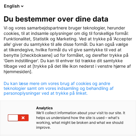
English
logo
menu
min-
Du bestemmer over dine data
pension
Vi og vores samarbejdspartnere bruger teknologier, herunder
circle
cookies, til at indsamle oplysninger om dig til forskellige formål:
Funktionalitet, Statistik og Marketing. Ved at trykke på 'Accepter
alle' giver du samtykke til alle disse formål. Du kan også vælge
at tilkendegive, hvilke formål du vil give samtykke til ved at
benytte [checkboksene] ud for formålet, og derefter trykke på
'Gem indstillinger'. Du kan til enhver tid trække dit samtykke
tilbage ved at [trykke på det lille ikon nederst i venstre hjørne af
hjemmesiden].
Du kan læse mere om vores brug af cookies og andre
P+ leverer flot afkast, mens
teknologier samt om vores indsamling og behandling af
personoplysninger ved at trykke på linket.
formuen runder 150 mia.
Analytics
09. august 2021
We'll collect information about your visit to our site. It
helps us understand how the site is used – what's
working, what might be broken and what we should
improve.