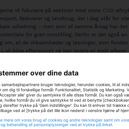
ngerne vil fokusere på sektorer med store CO2-aftr
ansport, fødevarer og landbrug, der i dag står for st
obale udledning – men som af samme årsag har det
otentiale for grøn omstilling. Derfor er der også en 
ng om, at de virksomheder og løsninger, som fonden
 i, vil blive efterspurgt og kan levere et godt afkast.
investeringsdirektør i P+, Kåre Hahn Michelsen:
stemmer over dine data
r brug for grøn innovation og investeringer i produ
CO2-udledning, hvis vi skal nå Paris-aftalen i tide. 
s samarbejdspartnere bruger teknologier, herunder cookies, til at ind
 om dig til forskellige formål: Funktionalitet, Statistik og Marketing. 
gen derfor en ideel kombination. Vi har en klar forve
Accepter alle' giver du samtykke til alle disse formål. Du kan også v
erspørgslen efter klimaeffektive løsninger kun vil st
e, hvilke formål du vil give samtykke til ved at benytte [checkbokse
g derefter trykke på 'Gem indstillinger'. Du kan til enhver tid trække d
for vil levere et attraktivt afkast til vores medlem
lbage ved at [trykke på det lille ikon nederst i venstre hjørne af hj
med at vi er med til at fremme bæredygtige løsninge
e mere om vores brug af cookies og andre teknologier samt om vor
 og behandling af personoplysninger ved at trykke på linket.
vestor og med fra start