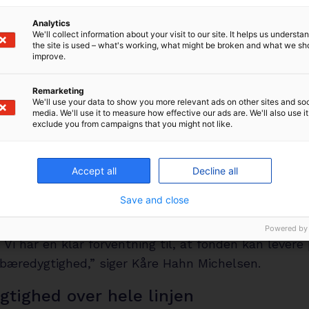
Analytics
ret i dialog med Morgan Stanley om, hvordan fonde
We'll collect information about your visit to our site. It helps us underst
the site is used – what's working, what might be broken and what we sh
igennem en længere periode. Diskussionen har bl.a. 
improve.
an skal måle forhindret CO2-udledning på den rigt
så fokuseret på at skabe en struktur, der både give
Remarketing
We'll use your data to show you more relevant ads on other sites and soc
 til at opnå et godt afkast og levere på målet om f
media. We'll use it to measure how effective our ads are. We'll also use it
exclude you from campaigns that you might not like.
ning.
investor i fonden var vi med tidligt i forløbet, og vi 
Accept all
Decline all
rringspartner på at afgrænse, hvilke typer af selsk
Save and close
fonden burde fokusere på. Både af hensyn til at opn
 afkast i forhold til risikoen og i forhold til at forhi
Powered by
 Vi har en klar forventning til, at fonden kan levere
 bæredygtighed,” siger Kåre Hahn Michelsen.
tighed over hele linjen