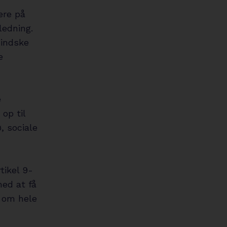
ere på
ledning.
mindske
e
e
op til
, sociale
tikel 9-
med at få
a om hele