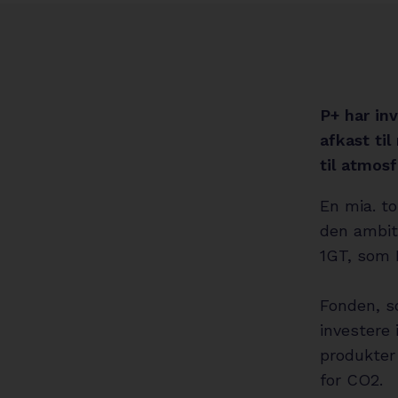
P+ har inv
afkast ti
til atmos
En mia. t
den ambit
1GT, som P
Fonden, s
investere 
produkter
for CO2.