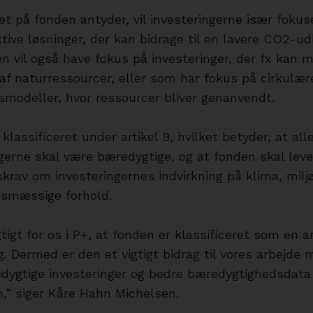
t på fonden antyder, vil investeringerne især fokus
tive løsninger, der kan bidrage til en lavere CO2-ud
n vil også have fokus på investeringer, der fx kan 
af naturressourcer, eller som har fokus på cirkulær
smodeller, hvor ressourcer bliver genanvendt.
klassificeret under artikel 9, hvilket betyder, at all
gerne skal være bæredygtige, og at fonden skal leve 
krav om investeringernes indvirkning på klima, miljø
esmæssige forhold.
gtigt for os i P+, at fonden er klassificeret som en ar
g. Dermed er den et vigtigt bidrag til vores arbejde 
edygtige investeringer og bedre bæredygtighedsdat
n,” siger Kåre Hahn Michelsen.