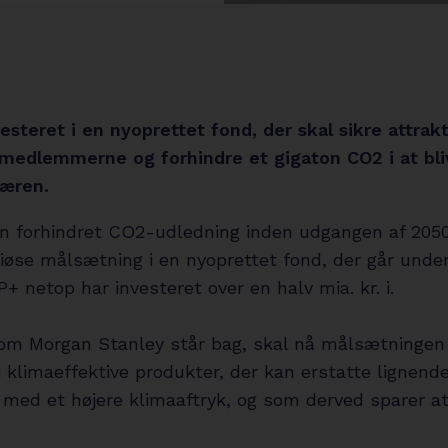
esteret i en nyoprettet fond, der skal sikre attrak
l medlemmerne og forhindre et gigaton CO2 i at bli
færen.
on forhindret CO2-udledning inden udgangen af 2050
iøse målsætning i en nyoprettet fond, der går unde
+ netop har investeret over en halv mia. kr. i.
om Morgan Stanley står bag, skal nå målsætningen
i klimaeffektive produkter, der kan erstatte lignend
 med et højere klimaaftryk, og som derved sparer 