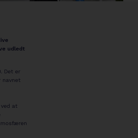
circle
tive
ve udledt
. Det er
r navnet
 ved at
e
atmosfæren