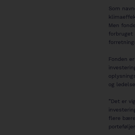
Som navne
klimaeffek
Men fonde
forbruget 
forretning
Fonden er 
investerin
oplysnings
og ledels
”Det er vi
investerin
flere bær
portefølje