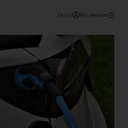
/
Min pension
menu
DA
EN
min-
pension