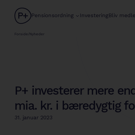
logo
chevron
Pensionsordning
Investering
Bliv medl
Forside
/
Nyheder
P+ investerer mere end
mia. kr. i bæredygtig f
31. januar 2023