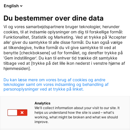
English
logo
menu
min-
Du bestemmer over dine data
pension
Vi og vores samarbejdspartnere bruger teknologier, herunder
circle
cookies, til at indsamle oplysninger om dig til forskellige formål:
Funktionalitet, Statistik og Marketing. Ved at trykke på 'Accepter
alle' giver du samtykke til alle disse formål. Du kan også vælge
at tilkendegive, hvilke formål du vil give samtykke til ved at
benytte [checkboksene] ud for formålet, og derefter trykke på
'Gem indstillinger'. Du kan til enhver tid trække dit samtykke
tilbage ved at [trykke på det lille ikon nederst i venstre hjørne af
hjemmesiden].
Du kan læse mere om vores brug af cookies og andre
P+ investerer i verdens
teknologier samt om vores indsamling og behandling af
personoplysninger ved at trykke på linket.
største fond dedikeret til
Analytics
vedvarende energiprojekter
We'll collect information about your visit to our site. It
helps us understand how the site is used – what's
11. november 2020
working, what might be broken and what we should
improve.