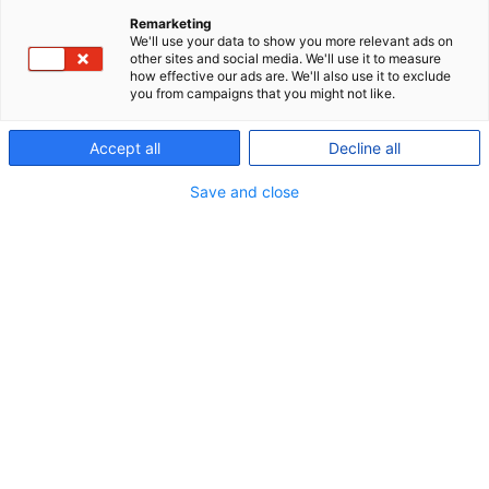
Remarketing
We'll use your data to show you more relevant ads on
other sites and social media. We'll use it to measure
how effective our ads are. We'll also use it to exclude
Copenhagen Infrastructure Partners har lanceret
you from campaigns that you might not like.
verdens største fond dedikeret til etableringen
Accept all
Decline all
af vedvarende energiprojekter. P+ er
medinvestor.
Save and close
Kun fem måneder efter lanceringen har
Copenhagen Infrastructure Partners’ (CIP) nye fond
dedikeret til etableringen af nye vedvarende
energiprojekter rejst næsten 30 milliarder kroner.
Det gør fonden CI IV til verdens største af sin art.
Samtidig nærmer fonden sig sikkert sit fondsmål
på godt 40 milliarder kroner, hvilket afspejler
markedets tillid til investeringer i