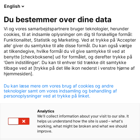
English
logo
menu
min-
Du bestemmer over dine data
pension
Vi og vores samarbejdspartnere bruger teknologier, herunder
circle
cookies, til at indsamle oplysninger om dig til forskellige formål:
Funktionalitet, Statistik og Marketing. Ved at trykke på 'Accepter
alle' giver du samtykke til alle disse formål. Du kan også vælge
at tilkendegive, hvilke formål du vil give samtykke til ved at
benytte [checkboksene] ud for formålet, og derefter trykke på
'Gem indstillinger'. Du kan til enhver tid trække dit samtykke
tilbage ved at [trykke på det lille ikon nederst i venstre hjørne af
hjemmesiden].
Du kan læse mere om vores brug af cookies og andre
P+ blandede sig i debatten
teknologier samt om vores indsamling og behandling af
personoplysninger ved at trykke på linket.
på Folkemødet
Analytics
20. juni 2023
We'll collect information about your visit to our site. It
helps us understand how the site is used – what's
working, what might be broken and what we should
improve.