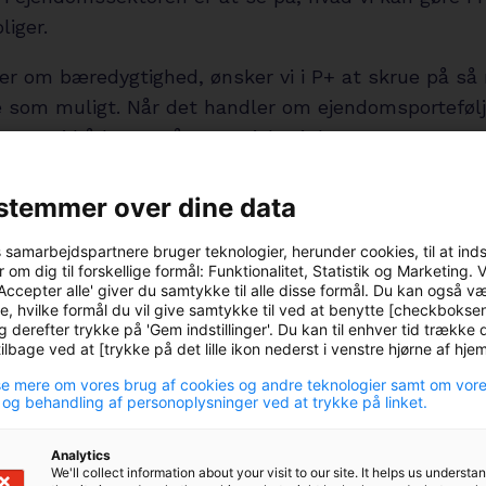
liger.
aler om bæredygtighed, ønsker vi i P+ at skrue på s
 som muligt. Når det handler om ejendomsportefølj
t, at vi både ser på potentialet i de store
sprojekter og i den løbende renovering af de enkelte 
 kører vi derfor et pilotprojekt, hvor vi sammen me
stemmer over dine data
har gennemrenoveret en bolig med fokus på bæredy
s samarbejdspartnere bruger teknologier, herunder cookies, til at ind
 Håbet er, at lejlighedens mange teknologiske løsnin
 om dig til forskellige formål: Funktionalitet, Statistik og Marketing. 
jernes bæredygtige adfærd og mindske boligens CO2
Accepter alle' giver du samtykke til alle disse formål. Du kan også v
e, hvilke formål du vil give samtykke til ved at benytte [checkbokse
Lars Blaabjerg Christensen, som er Senior Asset Man
g derefter trykke på 'Gem indstillinger'. Du kan til enhver tid trække d
lbage ved at [trykke på det lille ikon nederst i venstre hjørne af hj
gier til hverdagen
e mere om vores brug af cookies og andre teknologier samt om vor
 og behandling af personoplysninger ved at trykke på linket.
noverede lejlighed på Frederiksberg er der blandt a
t sensorer i alle rum, der registrerer CO2-niveau, t
Analytics
We'll collect information about your visit to our site. It helps us underst
tighed. Resultaterne vises på en touchskærm i lejli