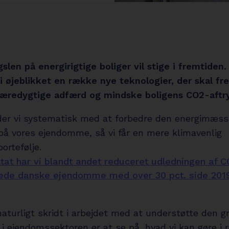
slen på energirigtige boliger vil stige i fremtiden.
 i øjeblikket en række nye teknologier, der skal f
bæredygtige adfærd og mindske boligens CO2-aftr
jder vi systematisk med at forbedre den energimæss
på vores ejendomme, så vi får en mere klimavenlig
ortefølje.
tat har vi blandt andet reduceret udledningen af C
jede danske ejendomme med over 30 pct. side 201
aturligt skridt i arbejdet med at understøtte den g
 i ejendomssektoren er at se på, hvad vi kan gøre i r