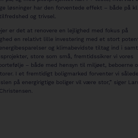
ge løsninger har den forventede effekt – både på k
ilfredshed og trivsel.
jer er det at renovere en lejlighed med fokus på
hed en relativt lille investering med et stort potent
nergibesparelser og klimabevidste tiltag ind i samt
sprojekter, store som små, fremtidssikrer vi vores
ortefølje – både med hensyn til miljøet, beboerne o
orer. I et fremtidigt boligmarked forventer vi sålede
slen på energirigtige boliger vil være stor,” siger Lar
 Christensen.