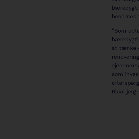
bæredygti
beoernes t
”Som udle
bæredygtig
at tænke e
renovering
ejendomsp
som invest
efterspørg
Blaabjerg