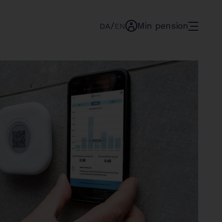
/
Min pension
menu
DA
EN
min-
pension