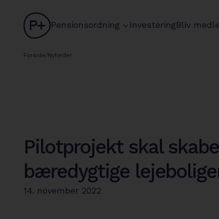
logo
chevron
Pensionsordning
Investering
Bliv medl
Forside
/
Nyheder
Pilotprojekt skal skabe
bæredygtige lejebolig
14. november 2022