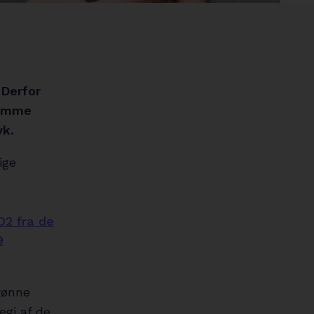
circle
 Derfor
remme
yk.
ige
O2 fra de
9
rønne
egi af de