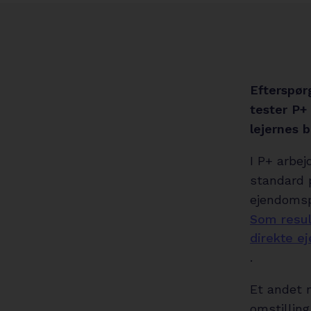
Efterspørg
tester P+
lejernes 
I P+ arbe
standard 
ejendomsp
Som resul
direkte e
.
Et andet n
omstilling