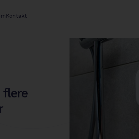
em
Kontakt
 flere
er