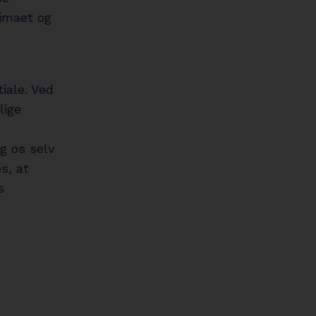
limaet og
iale. Ved
lige
g os selv
s, at
s