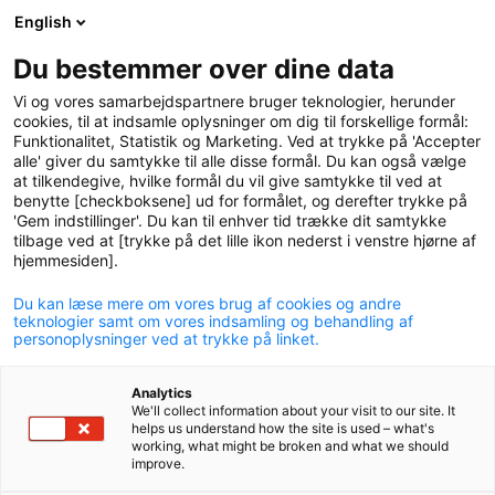
English
logo
menu
min-
Du bestemmer over dine data
pension
Vi og vores samarbejdspartnere bruger teknologier, herunder
circle
cookies, til at indsamle oplysninger om dig til forskellige formål:
Funktionalitet, Statistik og Marketing. Ved at trykke på 'Accepter
alle' giver du samtykke til alle disse formål. Du kan også vælge
at tilkendegive, hvilke formål du vil give samtykke til ved at
benytte [checkboksene] ud for formålet, og derefter trykke på
'Gem indstillinger'. Du kan til enhver tid trække dit samtykke
tilbage ved at [trykke på det lille ikon nederst i venstre hjørne af
hjemmesiden].
Du kan læse mere om vores brug af cookies og andre
Nyt til pensionerede
teknologier samt om vores indsamling og behandling af
personoplysninger ved at trykke på linket.
medlemmer: Se dine
Analytics
fremtidige udbetalinger på
We'll collect information about your visit to our site. It
helps us understand how the site is used – what's
Min pension
working, what might be broken and what we should
improve.
15. juni 2021