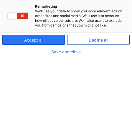
Remarketing
We'll use your data to show you more relevant ads on
other sites and social media. We'll use it to measure
how effective our ads are. We'll also use it to exclude
you from campaigns that you might not like.
Nu kan du som pensioneret medlem se, hvor
Accept all
Decline all
meget du i fremtiden kan forvente at få udbetalt
i alderspension hos P+.
Save and close
For dig, der får udbetalt alderspension fra P+, er
der nu en mulighed på Min pension for at se,
hvordan din pension forventes at udvikle sig, mens
du får den udbetalt. Det giver dig overblik over,
hvor meget du har udsigt til at få udbetalt af din
ordning i årene og månederne fremover.
Den nye mulighed i Min pension giver dig vigtig
viden om din aktuelle og fremtidige økonomi under