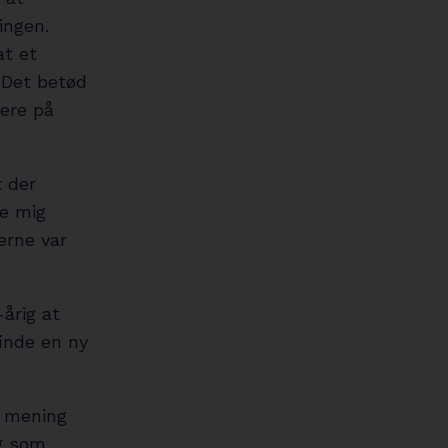
ingen.
at et
 Det betød
mere på
t der
de mig
jerne var
-årig at
inde en ny
v mening
ng som