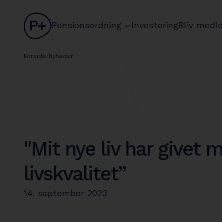
logo
chevron
Pensionsordning
Investering
Bliv medl
Forside
/
Nyheder
"Mit nye liv har givet 
livskvalitet”
14. september 2023