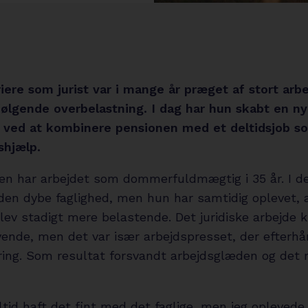
riere som jurist var i mange år præget af stort arb
følgende overbelastning. I dag har hun skabt en ny
e ved at kombinere pensionen med et deltidsjob s
shjælp.
en har arbejdet som dommerfuldmægtig i 35 år. I de
den dybe faglighed, men hun har samtidig oplevet, 
lev stadigt mere belastende. Det juridiske arbejde 
ende, men det var især arbejdspresset, der efterh
ring. Som resultat forsvandt arbejdsglæden og det
ltid haft det fint med det faglige, men jeg oplevede,