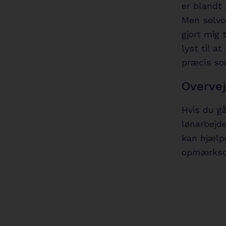
er blandt
Men selvom
gjort mig 
lyst til a
præcis so
Overvej
Hvis du g
lønarbejde
kan hjælp
opmærks