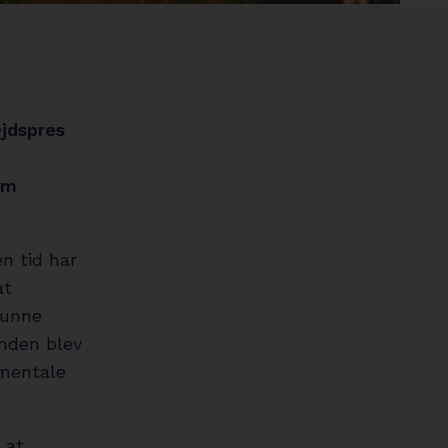
circle
ejdspres
om
n tid har
at
kunne
ånden blev
 mentale
 at