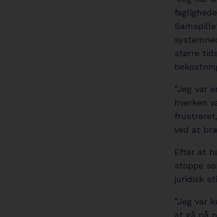
faglighede
Samspille
systemned
større tid
bekostning
”Jeg var e
hverken va
frustreret
ved at b
Efter at h
stoppe so
juridisk s
”Jeg var k
at gå på p