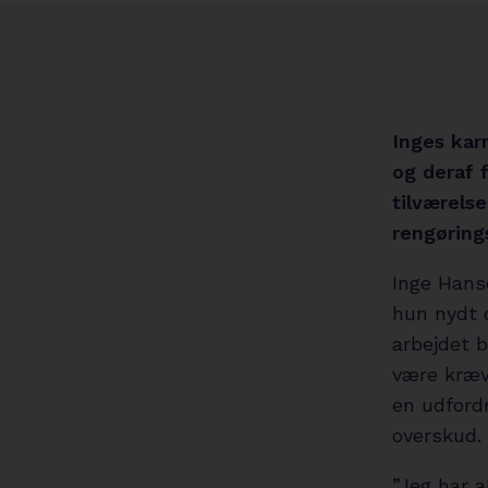
Inges kar
og deraf 
tilværels
rengøring
Inge Hans
hun nydt 
arbejdet b
være kræv
en udford
overskud.
”Jeg har a