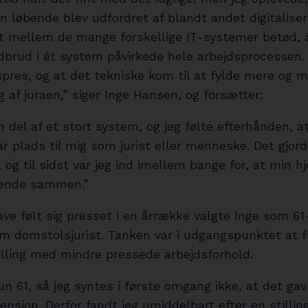
n løbende blev udfordret af blandt andet digitaliser
t mellem de mange forskellige IT-systemer betød, 
brud i ét system påvirkede hele arbejdsprocessen.
spres, og at det tekniske kom til at fylde mere og 
 af juraen,” siger Inge Hansen, og forsætter:
n del af et stort system, og jeg følte efterhånden, a
r plads til mig som jurist eller menneske. Det gjor
, og til sidst var jeg ind imellem bange for, at min h
rænde sammen.”
ave følt sig presset i en årrække valgte Inge som 61
m domstolsjurist. Tanken var i udgangspunktet at f
tilling med mindre pressede arbejdsforhold.
un 61, så jeg syntes i første omgang ikke, at det ga
ension. Derfor fandt jeg umiddelbart efter en stilli