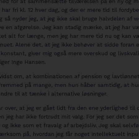
hed for at sammensætte tilværelsen på en ny og m
har fri kl. 12 hver dag, og der er mere tid til fordybe
Og så nyder jeg, at jeg ikke skal bruge halvdelen af
ve en afgørelse. Jeg kan stadig mærke, at jeg har v
tet alt for længe, men jeg har mere tid nu og kan 
i nuet. Alene det, at jeg ikke behøver at sidde foran 
onstant, giver mig også mere overskud og livskvali
siger Inge Hansen.
vidst om, at kombinationen af pension og lavtlønnet
 fremmed på mange, men hun håber samtidig, at hu
andre til at tænke i alternative løsninger.
ar over, at jeg er gået lidt fra den ene yderlighed til
 jeg har ikke fortrudt mit valg. For jeg ser det som 
 og ikke som et fravalg af arbejdsliv. Jeg skal selvfø
rksom på, hvordan jeg får noget intellektuelt input