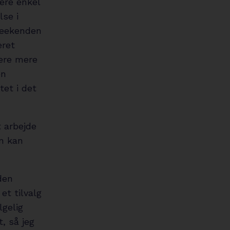
ere enkel
lse i
 weekenden
æret
være mere
en
tet i det
 arbejde
n kan
 den
et tilvalg
lgelig
, så jeg