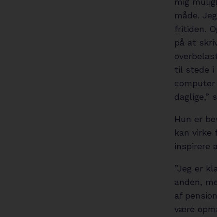
mig mulig
måde. Jeg 
fritiden. 
på at skri
overbelas
til stede 
computer k
daglige,” 
Hun er be
kan virke
inspirere 
”Jeg er kl
anden, men
af pension
være opmæ