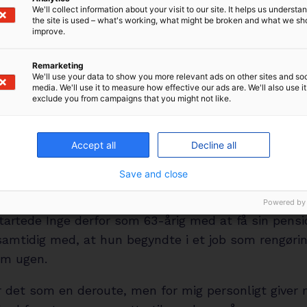
hun kunne tjene ved siden af sin pensionsudbetaling
We'll collect information about your visit to our site. It helps us underst
the site is used – what's working, what might be broken and what we sh
improve.
tion var atypisk, men rådgiveren lavede de beregnin
arring, der skulle til, for at jeg kunne forstå mine
Remarketing
We'll use your data to show you more relevant ads on other sites and soc
r. Jeg ville gerne i gang med at bruge af pensionen
media. We'll use it to measure how effective our ads are. We'll also use it
 der ikke er meget ved at have en stor pensionsop
exclude you from campaigns that you might not like.
edet svigter, så man ikke længere kan gøre alt det,
 Heldigvis kunne pensionen fra P+ sagtens kombin
Accept all
Decline all
job,” siger Inge Hansen.
Save and close
al genstart
Powered by
startede Inge derfor som 63-årig med at få sin pensi
samtidig med, at hun begyndte i et job som rengøri
om ugen.
 det som en deroute, men for mig personligt giver m