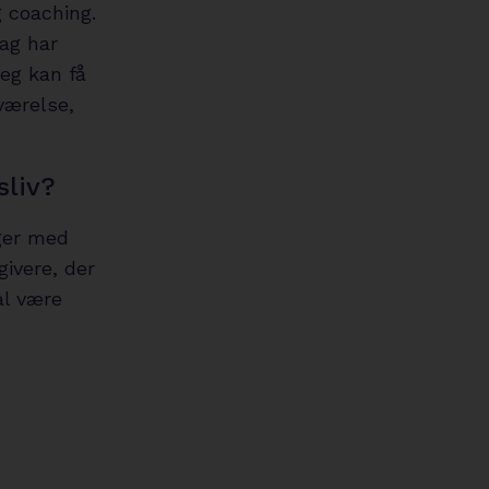
 coaching.
dag har
jeg kan få
lværelse,
sliv?
ger med
givere, der
al være