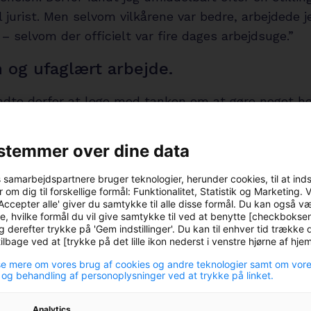
jurist. Men selvom vilkårene var bedre, arbejdede j
– selvom der officielt var fire dages arbejdsuge.”
 og ufaglært arbejde.
ndte derfor at lege med tanken om at gøre noget he
, at hendes hoved havde været på overarbejde i alt 
hun havde brug for et mere enkelt liv.
stemmer over dine data
g altid har været glad for de faglige aspekter ved j
s samarbejdspartnere bruger teknologier, herunder cookies, til at ind
g været afgørende for min identitet, og jeg trængte vir
 om dig til forskellige formål: Funktionalitet, Statistik og Marketing. 
Accepter alle' giver du samtykke til alle disse formål. Du kan også v
ele min krop og ikke kun hovedet. Min tanke var der
e, hvilke formål du vil give samtykke til ved at benytte [checkbokse
 fra juraen og finde noget ufaglært arbejde ved side
g derefter trykke på 'Gem indstillinger'. Du kan til enhver tid trække d
lbage ved at [trykke på det lille ikon nederst i venstre hjørne af hj
 kunne hænge sammen,” siger Inge Hansen.
e mere om vores brug af cookies og andre teknologier samt om vor
 og behandling af personoplysninger ved at trykke på linket.
ntakt til en pensionsrådgiver for at blive klogere p
rne, og til hendes overraskelse var der ingen begr
Analytics