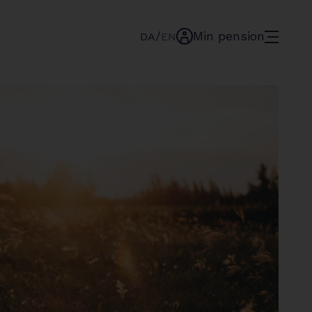
/
Min pension
menu
DA
EN
min-
pension