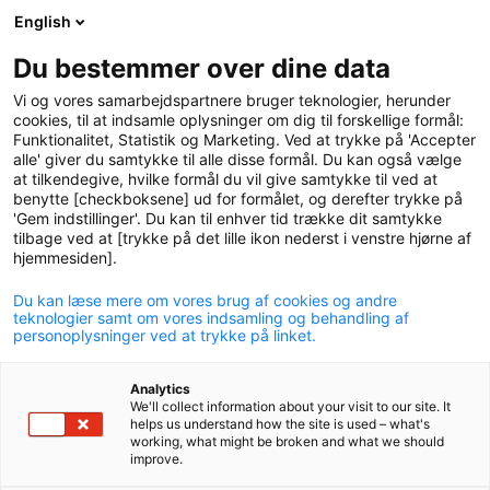
English
logo
menu
min-
Du bestemmer over dine data
pension
Vi og vores samarbejdspartnere bruger teknologier, herunder
circle
cookies, til at indsamle oplysninger om dig til forskellige formål:
Funktionalitet, Statistik og Marketing. Ved at trykke på 'Accepter
alle' giver du samtykke til alle disse formål. Du kan også vælge
at tilkendegive, hvilke formål du vil give samtykke til ved at
benytte [checkboksene] ud for formålet, og derefter trykke på
'Gem indstillinger'. Du kan til enhver tid trække dit samtykke
tilbage ved at [trykke på det lille ikon nederst i venstre hjørne af
hjemmesiden].
Du kan læse mere om vores brug af cookies og andre
Jens Otto Veile er udtrådt af
teknologier samt om vores indsamling og behandling af
personoplysninger ved at trykke på linket.
bestyrelsen
Analytics
08. september 2020
We'll collect information about your visit to our site. It
helps us understand how the site is used – what's
working, what might be broken and what we should
improve.