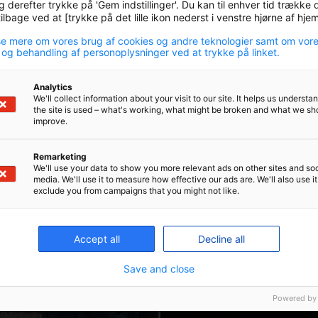
g derefter trykke på 'Gem indstillinger'. Du kan til enhver tid trække d
lbage ved at [trykke på det lille ikon nederst i venstre hjørne af hj
e mere om vores brug af cookies og andre teknologier samt om vor
 og behandling af personoplysninger ved at trykke på linket.
Analytics
We'll collect information about your visit to our site. It helps us underst
the site is used – what's working, what might be broken and what we sh
improve.
play-
icon
Remarketing
We'll use your data to show you more relevant ads on other sites and soc
media. We'll use it to measure how effective our ads are. We'll also use it
exclude you from campaigns that you might not like.
Accept all
Decline all
Save and close
Powered by