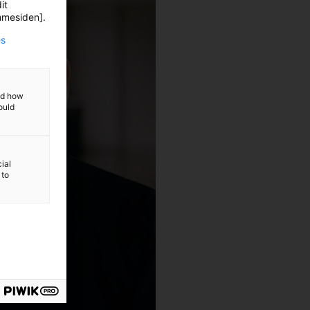
it
emmesiden].
es
and how
ould
ial
 to