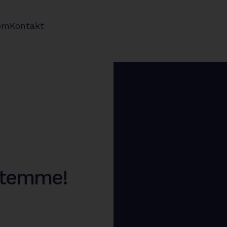
em
Kontakt
 stemme!