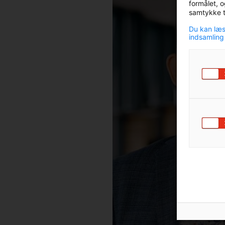
formålet, o
samtykke ti
Du kan læs
indsamling