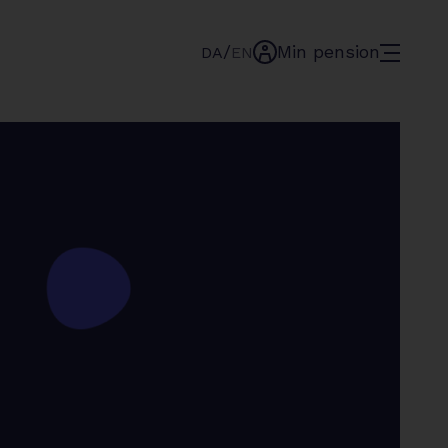
/
Min pension
menu
DA
EN
min-
pension