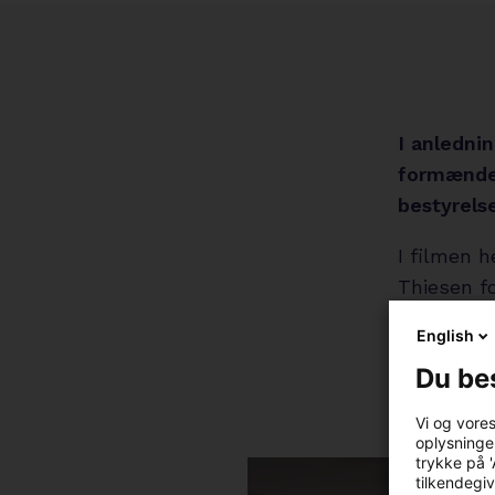
I anledni
formænden
bestyrels
I filmen 
Thiesen f
mener, at
English
Du be
Vi og vore
oplysninger
trykke på '
tilkendegiv