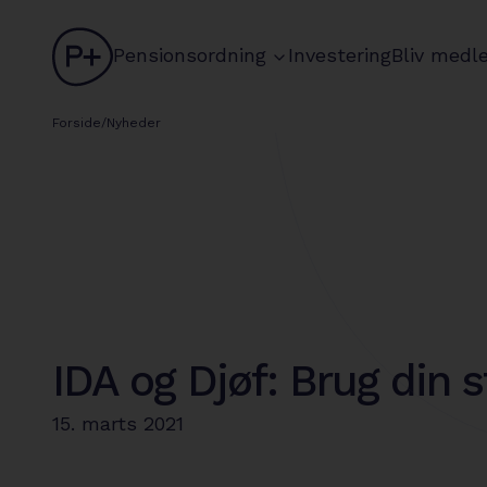
logo
chevron
Pensionsordning
Investering
Bliv medl
Forside
/
Nyheder
IDA og Djøf: Brug din
15. marts 2021