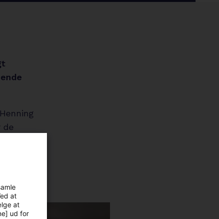
circle
gt
mende
 Henning
r de
samle
Ved at
ælge at
ne] ud for