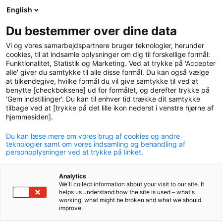
English
logo
menu
min-
Du bestemmer over dine data
pension
Vi og vores samarbejdspartnere bruger teknologier, herunder
circle
cookies, til at indsamle oplysninger om dig til forskellige formål:
Funktionalitet, Statistik og Marketing. Ved at trykke på 'Accepter
alle' giver du samtykke til alle disse formål. Du kan også vælge
at tilkendegive, hvilke formål du vil give samtykke til ved at
benytte [checkboksene] ud for formålet, og derefter trykke på
'Gem indstillinger'. Du kan til enhver tid trække dit samtykke
tilbage ved at [trykke på det lille ikon nederst i venstre hjørne af
hjemmesiden].
Du kan læse mere om vores brug af cookies og andre
Fortsat vækst og høje afkast
teknologier samt om vores indsamling og behandling af
personoplysninger ved at trykke på linket.
til medlemmer af P+ i 2024
Analytics
13. marts 2025
We'll collect information about your visit to our site. It
helps us understand how the site is used – what's
working, what might be broken and what we should
improve.