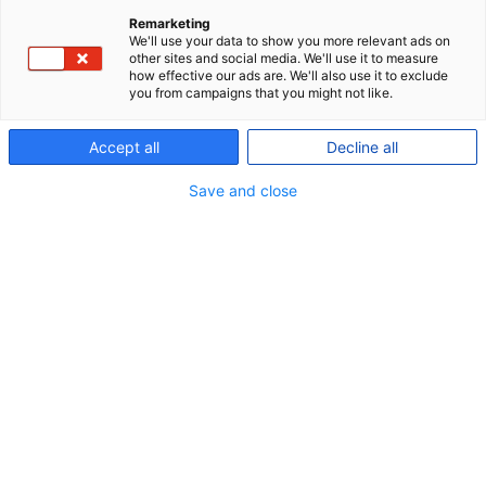
Remarketing
We'll use your data to show you more relevant ads on
Et højt investeringsafkast, medlemsvækst og
other sites and social media. We'll use it to measure
how effective our ads are. We'll also use it to exclude
stigende indbetalinger betød, at den samlede
you from campaigns that you might not like.
formue i P+ ved udgangen af 2024 endte på 178
mia. kr.
Accept all
Decline all
2024 blev endnu et år med høje afkast til
Save and close
medlemmerne af P+, som opnåede et
investeringsafkast på 15,1 mia. kr. før skat til
medlemmernes pensioner.
Medlemmer med markedsrenteproduktet P+
Livscyklus, mellem risiko og 15 år til pension fik et
afkast på 12,6 pct., og investeringsprofilen P+
Bæredygtig med mellem risiko gav et afkast på 12,4
pct.