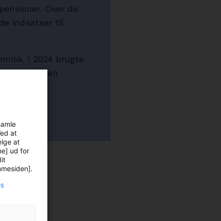
epensioner. Over de
e indsatser til
omisk. I 2024 brugte
ællesskabet en
samle
Ved at
ælge at
ne] ud for
it
emmesiden].
es