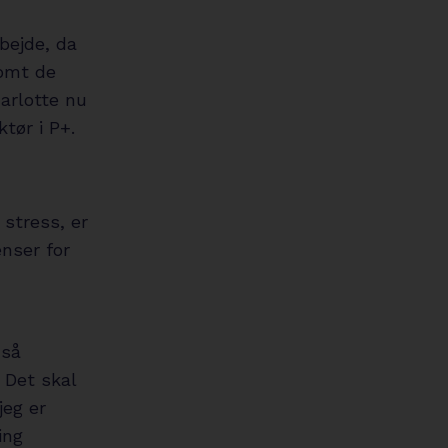
bejde, da
somt de
arlotte nu
tør i P+.
stress, er
nser for
 så
. Det skal
jeg er
ing