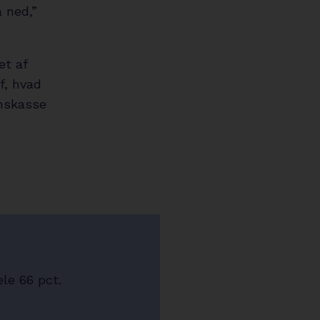
 ned,”
et af
f, hvad
onskasse
le 66 pct.