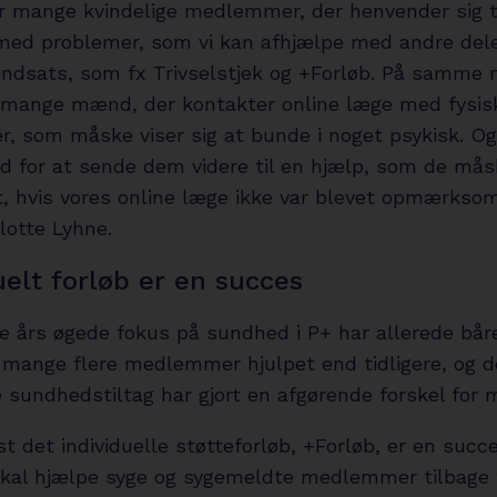
er mange kvindelige medlemmer, der henvender sig ti
med problemer, som vi kan afhjælpe med andre dele
ndsats, som fx Trivselstjek og +Forløb. På samme
i mange mænd, der kontakter online læge med fysis
, som måske viser sig at bunde i noget psykisk. Og
ed for at sende dem videre til en hjælp, som de mås
t, hvis vores online læge ikke var blevet opmærksom
lotte Lyhne.
uelt forløb er en succes
 års øgede fokus på sundhed i P+ har allerede båret
r mange flere medlemmer hjulpet end tidligere, og d
e sundhedstiltag har gjort en afgørende forskel for
t det individuelle støtteforløb, +Forløb, er en succe
skal hjælpe syge og sygemeldte medlemmer tilbage t