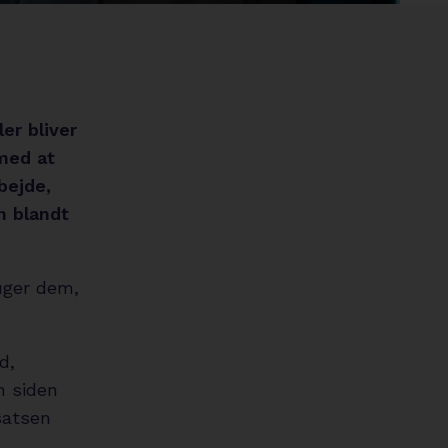
circle
er bliver
med at
bejde,
n blandt
ruger dem,
d,
n siden
satsen