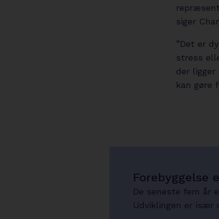
repræsent
siger Cha
”Det er dy
stress ell
der ligge
kan gøre 
Forebyggelse e
De seneste fem år er
Udviklingen er især 