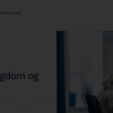
em
Kontakt
ygdom og