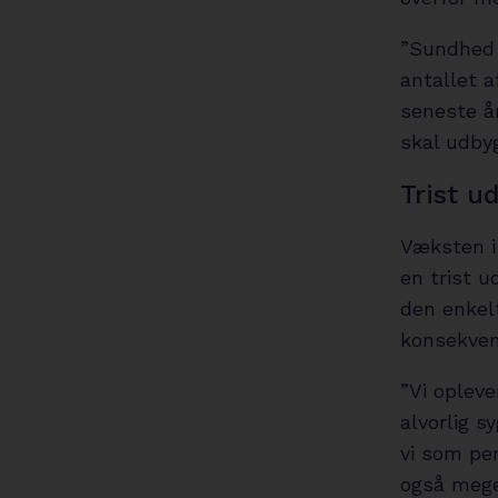
”Sundhed 
antallet a
seneste år
skal udby
Trist u
Væksten i
en trist 
den enkelt
konsekven
”Vi oplev
alvorlig s
vi som pe
også mege