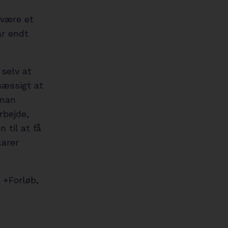
 være et
ar endt
selv at
mæssigt at
 man
arbejde,
 til at få
larer
 +Forløb,