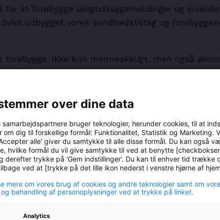
d for at forebygge langtidssygemeldinger og invalid
advist udbygget vores sundhedstiltag og forebyggend
at forebygge. Ikke kun menneskeligt, men også økon
. kr. på vores forebyggende indsats, og det sikrede f
entligt større tocifret millionbeløb.
stemmer over dine data
w-
s samarbejdspartnere bruger teknologier, herunder cookies, til at ind
 om dig til forskellige formål: Funktionalitet, Statistik og Marketing. 
Accepter alle' giver du samtykke til alle disse formål. Du kan også v
e, hvilke formål du vil give samtykke til ved at benytte [checkbokse
g derefter trykke på 'Gem indstillinger'. Du kan til enhver tid trække d
lbage ved at [trykke på det lille ikon nederst i venstre hjørne af hj
e mere om vores brug af cookies og andre teknologier samt om vor
 og behandling af personoplysninger ved at trykke på linket.
r adgang til hjælp online
Analytics