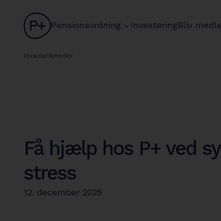
logo
chevron
Pensionsordning
Investering
Bliv medl
Forside
/
Nyheder
Få hjælp hos P+ ved s
stress
12. december 2025