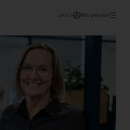
/
Min pension
menu
DA
EN
min-
pension