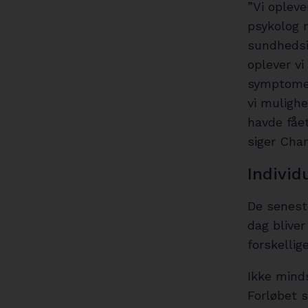
”Vi oplev
psykolog 
sundhedsi
oplever v
symptomer
vi muligh
havde fåe
siger Char
Individ
De seneste
dag blive
forskellig
Ikke minds
Forløbet 