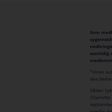
Som medle
sygemeldt
nedbringe
samtidig 
medlemme
”Vores sun
des bedre.
Sådan lyd
Charlotte 
september
overfor 