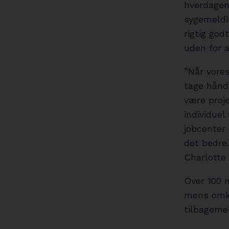
hverdagen
sygemeldin
rigtig go
uden for 
”Når vore
tage hånd
være proje
individuel
jobcenter
det bedre.
Charlotte
Over 100 
mens omkr
tilbageme