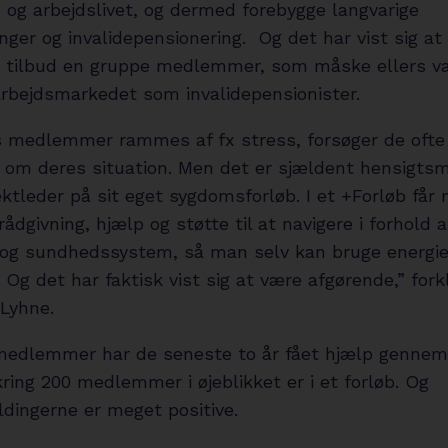
 og arbejdslivet, og dermed forebygge langvarige
ger og invalidepensionering. Og det har vist sig at
dt tilbud en gruppe medlemmer, som måske ellers v
arbejdsmarkedet som invalidepensionister.
s medlemmer rammes af fx stress, forsøger de ofte 
 om deres situation. Men det er sjældent hensigts
ktleder på sit eget sygdomsforløb. I et +Forløb får
 rådgivning, hjælp og støtte til at navigere i forhold 
 og sundhedssystem, så man selv kan bruge energien
 Og det har faktisk vist sig at være afgørende,” fork
 Lyhne.
medlemmer har de seneste to år fået hjælp gennem
ing 200 medlemmer i øjeblikket er i et forløb. Og
ldingerne er meget positive.