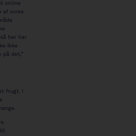
l online
 af vores
 måde
ke
så her har
ke ikke
 på det,”
 frugt. I
e
 mange.
s.
il