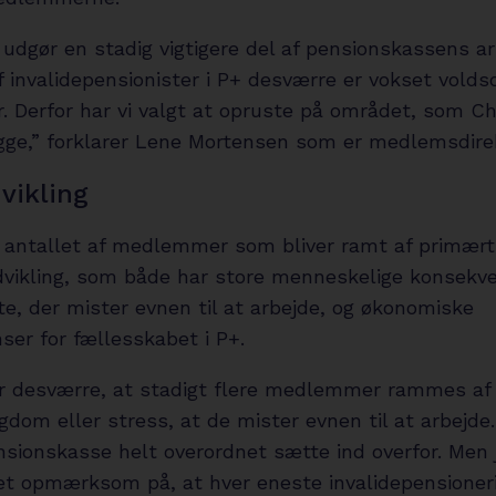
udgør en stadig vigtigere del af pensionskassens ar
f invalidepensionister i P+ desværre er vokset vold
. Derfor har vi valgt at opruste på området, som Ch
gge,” forklarer Lene Mortensen som er medlemsdirek
dvikling
 antallet af medlemmer som bliver ramt af primært 
udvikling, som både har store menneskelige konsekve
e, der mister evnen til at arbejde, og økonomiske
ser for fællesskabet i P+.
er desværre, at stadigt flere medlemmer rammes af
ygdom eller stress, at de mister evnen til at arbejde
nsionskasse helt overordnet sætte ind overfor. Men 
t opmærksom på, at hver eneste invalidepensioner