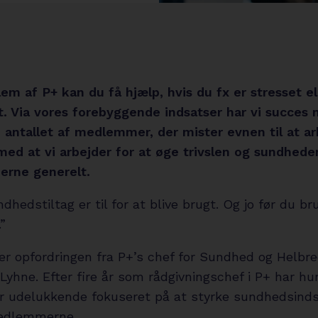
m af P+ kan du få hjælp, hvis du fx er stresset ell
. Via vores forebyggende indsatser har vi succes 
 antallet af medlemmer, der mister evnen til at ar
med at vi arbejder for at øge trivslen og sundhede
rne generelt.
dhedstiltag er til for at blive brugt. Og jo før du b
”
er opfordringen fra P+’s chef for Sundhed og Helbre
Lyhne. Efter fire år som rådgivningschef i P+ har hu
 udelukkende fokuseret på at styrke sundhedsind
medlemmerne.