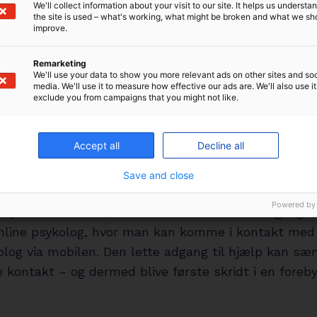
We'll collect information about your visit to our site. It helps us underst
ndsatsen i P+ er i høj grad bygget op omkring foreb
the site is used – what's working, what might be broken and what we sh
s, at der er solid evidens for, at det er den mest ef
improve.
fhjælpe langtidssygemelding og invalidepensionerin
Remarketing
We'll use your data to show you more relevant ads on other sites and soc
elsen er gennemgående for P+’s sundhedstiltag, og 
media. We'll use it to measure how effective our ads are. We'll also use it
exclude you from campaigns that you might not like.
øbende vores indsatser. Det betyder, at vi i dag bå
 dem, der allerede er syge eller sygemeldte, og en r
iltag, der kan hjælpe vores medlemmer med at øg
Accept all
Decline all
heden om deres trivsel og sundhed generelt,” sig
Save and close
 Lyhne.
Powered by
pel nævner hun, at alle medlemmer har adgang til
nline psykolog, hvor man kan komme i kontakt med
olog via mobilen. Den lette adgang til hjælp kan sæ
e kontakt – og dermed blive første skridt i en fore