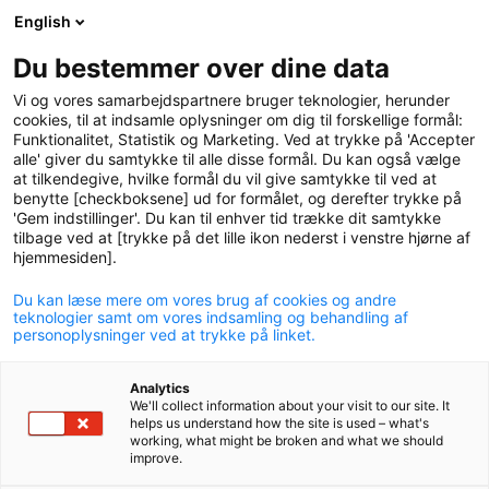
English
logo
menu
min-
Du bestemmer over dine data
pension
Vi og vores samarbejdspartnere bruger teknologier, herunder
circle
cookies, til at indsamle oplysninger om dig til forskellige formål:
Funktionalitet, Statistik og Marketing. Ved at trykke på 'Accepter
alle' giver du samtykke til alle disse formål. Du kan også vælge
at tilkendegive, hvilke formål du vil give samtykke til ved at
benytte [checkboksene] ud for formålet, og derefter trykke på
'Gem indstillinger'. Du kan til enhver tid trække dit samtykke
tilbage ved at [trykke på det lille ikon nederst i venstre hjørne af
hjemmesiden].
Du kan læse mere om vores brug af cookies og andre
Erfaren profil til
teknologier samt om vores indsamling og behandling af
personoplysninger ved at trykke på linket.
formandsposten i P+
Analytics
01. februar 2024
We'll collect information about your visit to our site. It
helps us understand how the site is used – what's
working, what might be broken and what we should
improve.