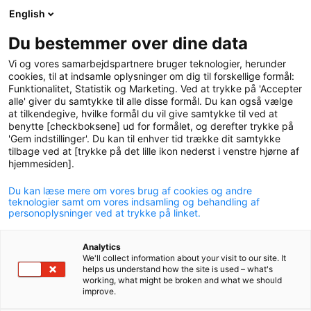
English
logo
menu
min-
Du bestemmer over dine data
pension
Vi og vores samarbejdspartnere bruger teknologier, herunder
circle
cookies, til at indsamle oplysninger om dig til forskellige formål:
Funktionalitet, Statistik og Marketing. Ved at trykke på 'Accepter
alle' giver du samtykke til alle disse formål. Du kan også vælge
at tilkendegive, hvilke formål du vil give samtykke til ved at
benytte [checkboksene] ud for formålet, og derefter trykke på
'Gem indstillinger'. Du kan til enhver tid trække dit samtykke
tilbage ved at [trykke på det lille ikon nederst i venstre hjørne af
hjemmesiden].
Du kan læse mere om vores brug af cookies og andre
Den grønne omstilling kalder
teknologier samt om vores indsamling og behandling af
personoplysninger ved at trykke på linket.
på bedre klimadata
Analytics
26. april 2022
We'll collect information about your visit to our site. It
helps us understand how the site is used – what's
working, what might be broken and what we should
improve.