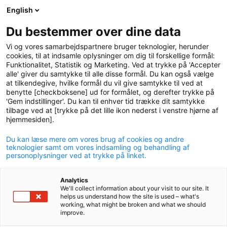
English
logo
menu
min-
Du bestemmer over dine data
pension
Vi og vores samarbejdspartnere bruger teknologier, herunder
circle
cookies, til at indsamle oplysninger om dig til forskellige formål:
Funktionalitet, Statistik og Marketing. Ved at trykke på 'Accepter
alle' giver du samtykke til alle disse formål. Du kan også vælge
at tilkendegive, hvilke formål du vil give samtykke til ved at
benytte [checkboksene] ud for formålet, og derefter trykke på
'Gem indstillinger'. Du kan til enhver tid trække dit samtykke
tilbage ved at [trykke på det lille ikon nederst i venstre hjørne af
hjemmesiden].
Du kan læse mere om vores brug af cookies og andre
2022 var et hårdt år for
teknologier samt om vores indsamling og behandling af
personoplysninger ved at trykke på linket.
afkastet
Analytics
16. januar 2023
We'll collect information about your visit to our site. It
helps us understand how the site is used – what's
working, what might be broken and what we should
improve.