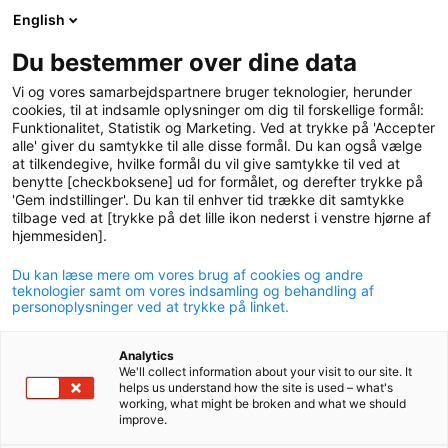
English
logo
menu
min-
Du bestemmer over dine data
pension
Vi og vores samarbejdspartnere bruger teknologier, herunder
circle
cookies, til at indsamle oplysninger om dig til forskellige formål:
Funktionalitet, Statistik og Marketing. Ved at trykke på 'Accepter
alle' giver du samtykke til alle disse formål. Du kan også vælge
at tilkendegive, hvilke formål du vil give samtykke til ved at
benytte [checkboksene] ud for formålet, og derefter trykke på
'Gem indstillinger'. Du kan til enhver tid trække dit samtykke
Medlemsfeedback
tilbage ved at [trykke på det lille ikon nederst i venstre hjørne af
hjemmesiden].
Du kan læse mere om vores brug af cookies og andre
teknologier samt om vores indsamling og behandling af
personoplysninger ved at trykke på linket.
Analytics
We'll collect information about your visit to our site. It
helps us understand how the site is used – what's
working, what might be broken and what we should
improve.