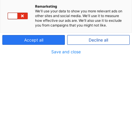
Remarketing
We'll use your data to show you more relevant ads on
other sites and social media. We'll use it to measure
how effective our ads are. We'll also use it to exclude
you from campaigns that you might not like.
Disability pension
arrow-
right
Accept all
Decline all
Lump sum death benefit
arrow-
Save and close
right
Children's pension
arrow-
right
Critical illness
arrow-
right
Accident insurance
arrow-
right
Health insurance
arrow-
right
Pension life cover
arrow-
right