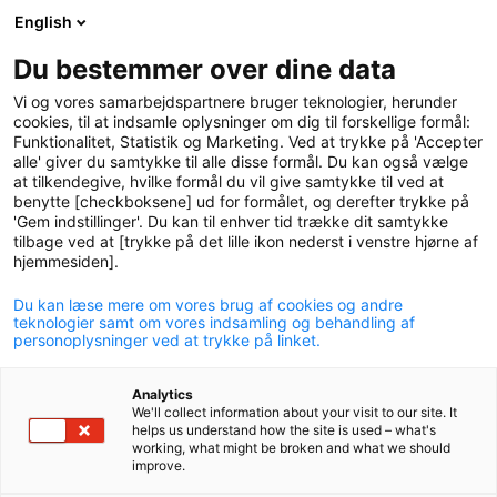
English
logo
menu
min-
Du bestemmer over dine data
pension
Vi og vores samarbejdspartnere bruger teknologier, herunder
circle
cookies, til at indsamle oplysninger om dig til forskellige formål:
Funktionalitet, Statistik og Marketing. Ved at trykke på 'Accepter
alle' giver du samtykke til alle disse formål. Du kan også vælge
at tilkendegive, hvilke formål du vil give samtykke til ved at
benytte [checkboksene] ud for formålet, og derefter trykke på
'Gem indstillinger'. Du kan til enhver tid trække dit samtykke
tilbage ved at [trykke på det lille ikon nederst i venstre hjørne af
hjemmesiden].
Du kan læse mere om vores brug af cookies og andre
Insurances
teknologier samt om vores indsamling og behandling af
personoplysninger ved at trykke på linket.
With a pension scheme in P+ you are also covered by a
Analytics
number of insurances that cover you and your family if the
We'll collect information about your visit to our site. It
unexpected happens. Here you can get an overview of the
helps us understand how the site is used – what's
insurances that your pension scheme may include.
working, what might be broken and what we should
improve.