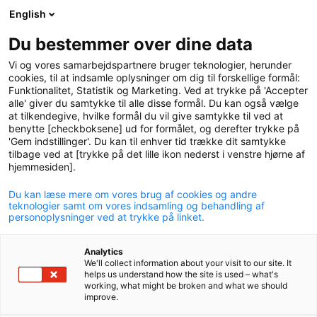
English
logo
menu
min-
Du bestemmer over dine data
pension
Vi og vores samarbejdspartnere bruger teknologier, herunder
circle
cookies, til at indsamle oplysninger om dig til forskellige formål:
Funktionalitet, Statistik og Marketing. Ved at trykke på 'Accepter
You are experiencing long-
alle' giver du samtykke til alle disse formål. Du kan også vælge
at tilkendegive, hvilke formål du vil give samtykke til ved at
term effects after e.g. a
benytte [checkboksene] ud for formålet, og derefter trykke på
'Gem indstillinger'. Du kan til enhver tid trække dit samtykke
concussion
tilbage ved at [trykke på det lille ikon nederst i venstre hjørne af
hjemmesiden].
Help is available if you are struggling with long-term
effects after for example a concussion or COVID-19. As
Du kan læse mere om vores brug af cookies og andre
a member of P+ you may be offered a programme
teknologier samt om vores indsamling og behandling af
personoplysninger ved at trykke på linket.
that helps you return to work and everyday life.
Analytics
We'll collect information about your visit to our site. It
helps us understand how the site is used – what's
working, what might be broken and what we should
improve.
P+ works with the Hans Knudsen Institute (HKI)