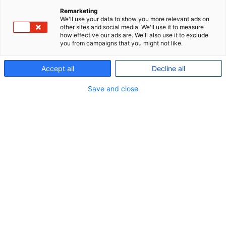
Remarketing
We'll use your data to show you more relevant ads on
other sites and social media. We'll use it to measure
how effective our ads are. We'll also use it to exclude
you from campaigns that you might not like.
Glossary
Accept all
Decline all
Here you can find explanations to the most common
pension terms.
Save and close
arrow-
Glossary
right