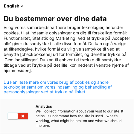
English
logo
menu
min-
Du bestemmer over dine data
pension
Vi og vores samarbejdspartnere bruger teknologier, herunder
circle
cookies, til at indsamle oplysninger om dig til forskellige formål:
Funktionalitet, Statistik og Marketing. Ved at trykke på 'Accepter
Learn more about your
alle' giver du samtykke til alle disse formål. Du kan også vælge
at tilkendegive, hvilke formål du vil give samtykke til ved at
pension scheme
benytte [checkboksene] ud for formålet, og derefter trykke på
'Gem indstillinger'. Du kan til enhver tid trække dit samtykke
Here you can find guidances and read more about your
tilbage ved at [trykke på det lille ikon nederst i venstre hjørne af
pension scheme.
hjemmesiden].
Du kan læse mere om vores brug af cookies og andre
teknologier samt om vores indsamling og behandling af
personoplysninger ved at trykke på linket.
Analytics
We'll collect information about your visit to our site. It
helps us understand how the site is used – what's
working, what might be broken and what we should
improve.