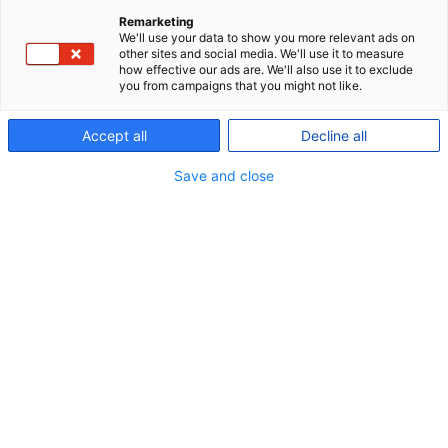
Remarketing
We'll use your data to show you more relevant ads on
chevr
4.2 What personal data do we process?
other sites and social media. We'll use it to measure
how effective our ads are. We'll also use it to exclude
you from campaigns that you might not like.
chevr
4.3 Where do we obtain your personal data?
Accept all
Decline all
chevr
4.4 Who do we share your personal data with?
Save and close
chevr
4.5 The legal basis