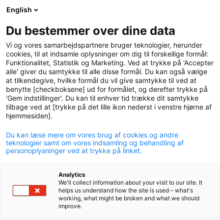
English
logo
menu
min-
Du bestemmer over dine data
pension
Vi og vores samarbejdspartnere bruger teknologier, herunder
circle
cookies, til at indsamle oplysninger om dig til forskellige formål:
Funktionalitet, Statistik og Marketing. Ved at trykke på 'Accepter
alle' giver du samtykke til alle disse formål. Du kan også vælge
at tilkendegive, hvilke formål du vil give samtykke til ved at
When we pay pension and
benytte [checkboksene] ud for formålet, og derefter trykke på
'Gem indstillinger'. Du kan til enhver tid trække dit samtykke
insurance benefits
tilbage ved at [trykke på det lille ikon nederst i venstre hjørne af
hjemmesiden].
Du kan læse mere om vores brug af cookies og andre
teknologier samt om vores indsamling og behandling af
personoplysninger ved at trykke på linket.
4. When we pay pension and insurance
Analytics
We'll collect information about your visit to our site. It
benefits
helps us understand how the site is used – what's
working, what might be broken and what we should
improve.
chevr
4.1 Why do we need your personal data?