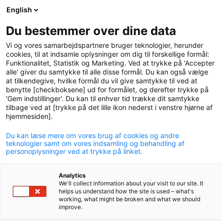
English
logo
menu
min-
Du bestemmer over dine data
pension
Vi og vores samarbejdspartnere bruger teknologier, herunder
circle
cookies, til at indsamle oplysninger om dig til forskellige formål:
Funktionalitet, Statistik og Marketing. Ved at trykke på 'Accepter
Processing of personal
alle' giver du samtykke til alle disse formål. Du kan også vælge
at tilkendegive, hvilke formål du vil give samtykke til ved at
data
benytte [checkboksene] ud for formålet, og derefter trykke på
'Gem indstillinger'. Du kan til enhver tid trække dit samtykke
As a member of P+, Pensionskassen for Akademikere
tilbage ved at [trykke på det lille ikon nederst i venstre hjørne af
you can be confident that we process your personal
hjemmesiden].
data will full respect for your rights. Our privacy policy
Du kan læse mere om vores brug af cookies og andre
explains how we process your personal data and the
teknologier samt om vores indsamling og behandling af
legal basis for the processing.
personoplysninger ved at trykke på linket.
Analytics
We'll collect information about your visit to our site. It
helps us understand how the site is used – what's
working, what might be broken and what we should
Privacy policy
improve.