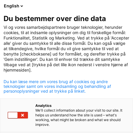
English
logo
menu
min-
Du bestemmer over dine data
pension
Vi og vores samarbejdspartnere bruger teknologier, herunder
circle
cookies, til at indsamle oplysninger om dig til forskellige formål:
Funktionalitet, Statistik og Marketing. Ved at trykke på 'Accepter
alle' giver du samtykke til alle disse formål. Du kan også vælge
at tilkendegive, hvilke formål du vil give samtykke til ved at
benytte [checkboksene] ud for formålet, og derefter trykke på
'Gem indstillinger'. Du kan til enhver tid trække dit samtykke
tilbage ved at [trykke på det lille ikon nederst i venstre hjørne af
hjemmesiden].
Du kan læse mere om vores brug af cookies og andre
Succesfuld hjælp til
teknologier samt om vores indsamling og behandling af
personoplysninger ved at trykke på linket.
sygdomsramte medlemmer
Analytics
28. november 2024
We'll collect information about your visit to our site. It
helps us understand how the site is used – what's
working, what might be broken and what we should
improve.