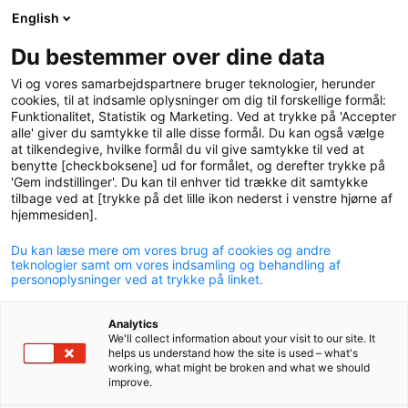
English
logo
menu
min-
Du bestemmer over dine data
pension
Vi og vores samarbejdspartnere bruger teknologier, herunder
circle
cookies, til at indsamle oplysninger om dig til forskellige formål:
Funktionalitet, Statistik og Marketing. Ved at trykke på 'Accepter
alle' giver du samtykke til alle disse formål. Du kan også vælge
at tilkendegive, hvilke formål du vil give samtykke til ved at
benytte [checkboksene] ud for formålet, og derefter trykke på
'Gem indstillinger'. Du kan til enhver tid trække dit samtykke
Referat
tilbage ved at [trykke på det lille ikon nederst i venstre hjørne af
hjemmesiden].
Du kan læse mere om vores brug af cookies og andre
teknologier samt om vores indsamling og behandling af
personoplysninger ved at trykke på linket.
Analytics
We'll collect information about your visit to our site. It
download
Download
Referat
helps us understand how the site is used – what's
working, what might be broken and what we should
improve.