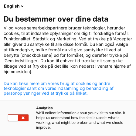
English
logo
menu
min-
Du bestemmer over dine data
pension
Vi og vores samarbejdspartnere bruger teknologier, herunder
circle
cookies, til at indsamle oplysninger om dig til forskellige formål:
Funktionalitet, Statistik og Marketing. Ved at trykke på 'Accepter
alle' giver du samtykke til alle disse formål. Du kan også vælge
at tilkendegive, hvilke formål du vil give samtykke til ved at
benytte [checkboksene] ud for formålet, og derefter trykke på
'Gem indstillinger'. Du kan til enhver tid trække dit samtykke
Årsrapport
tilbage ved at [trykke på det lille ikon nederst i venstre hjørne af
hjemmesiden].
Du kan læse mere om vores brug af cookies og andre
teknologier samt om vores indsamling og behandling af
personoplysninger ved at trykke på linket.
Analytics
We'll collect information about your visit to our site. It
helps us understand how the site is used – what's
working, what might be broken and what we should
improve.